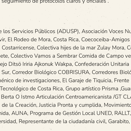
seguimiento de protocolos claros y oficiales”.
e los Servicios Públicos (ADUSP), Asociación Voces Nu
vir, El Rodeo de Mora, Costa Rica, Coecoceiba-Amigos 
 Costarricense, Colectiva hijes de la mar Zulay Mora, C
chete, Colectivo Vamos a Sembrar Comida de Campo v
o Ditsö Iriria Ajkonuk Wakpa, Confederación Unitaria
 Sur, Corredor Biológico COBRISURA, Corredores Biol
ico de investigaciones, El Garaje de Tiquicia, Frente
 Tecnológico de Costa Rica, Grupo artístico Prisma ,Gu
 Berta O Istmo Articulación Centroamericanista /GT C
d de la Creación, Justicia Pronta y cumplida, Movimient
Unida, AUNA, Programa de Gestión Local UNED, RALLT
sidad, Representante de la ciudadanía civil, Garabito,