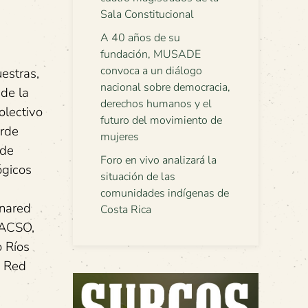
Sala Constitucional
A 40 años de su
fundación, MUSADE
convoca a un diálogo
estras,
nacional sobre democracia,
de la
derechos humanos y el
olectivo
futuro del movimiento de
erde
mujeres
 de
Foro en vivo analizará la
ógicos
situación de las
comunidades indígenas de
anared
Costa Rica
LACSO,
o Ríos
, Red