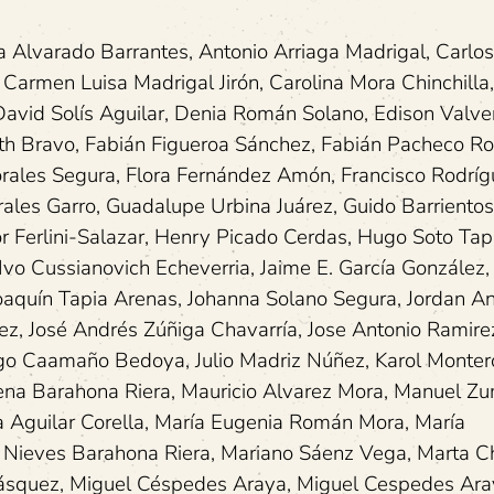
a Alvarado Barrantes, Antonio Arriaga Madrigal, Carlo
armen Luisa Madrigal Jirón, Carolina Mora Chinchilla,
David Solís Aguilar, Denia Román Solano, Edison Valve
beth Bravo, Fabián Figueroa Sánchez, Fabián Pacheco Ro
orales Segura, Flora Fernández Amón, Francisco Rodrí
ales Garro, Guadalupe Urbina Juárez, Guido Barrientos
Ferlini-Salazar, Henry Picado Cerdas, Hugo Soto Tapi
Ivo Cussianovich Echeverria, Jaime E. García González, 
oaquín Tapia Arenas, Johanna Solano Segura, Jordan A
ez, José Andrés Zúñiga Chavarría, Jose Antonio Ramire
iego Caamaño Bedoya, Julio Madriz Núñez, Karol Monter
arena Barahona Riera, Mauricio Alvarez Mora, Manuel 
a Aguilar Corella, María Eugenia Román Mora, María
a Nieves Barahona Riera, Mariano Sáenz Vega, Marta 
lásquez, Miguel Céspedes Araya, Miguel Cespedes Ara