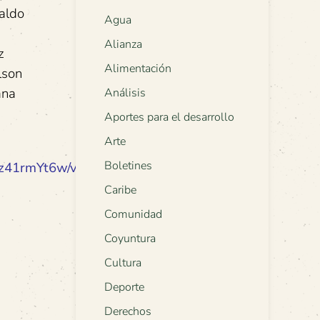
aldo
Agua
Alianza
z
Alimentación
lson
ana
Análisis
Aportes para el desarrollo
Arte
Boletines
z41rmYt6w/viewform
Caribe
Comunidad
Coyuntura
Cultura
Deporte
Derechos