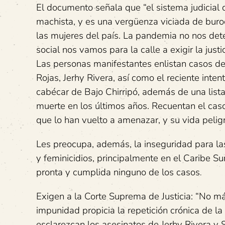
El documento señala que “el sistema judicial 
machista, y es una vergüenza viciada de bur
las mujeres del país. La pandemia no nos dete
social nos vamos para la calle a exigir la jus
Las personas manifestantes enlistan casos de
Rojas, Jerhy Rivera, así como el reciente inte
cabécar de Bajo Chirripó, además de una list
muerte en los últimos años. Recuentan el cas
que lo han vuelto a amenazar, y su vida pelig
Les preocupa, además, la inseguridad para la
y feminicidios, principalmente en el Caribe Sur
pronta y cumplida ninguno de los casos
.
Exigen a la Corte Suprema de Justicia: “No má
impunidad propicia la repetición crónica de l
esclarezcan los asesinatos de Jerhy Rivera y S