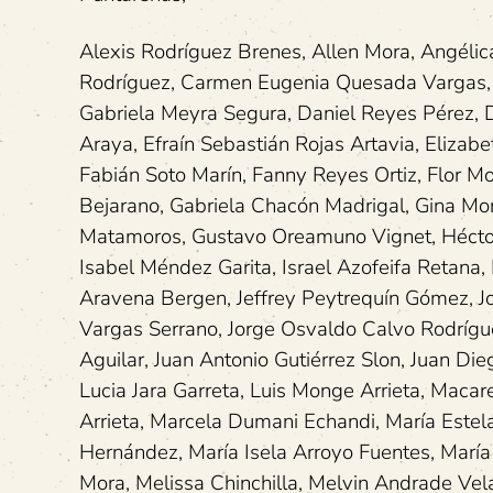
Alexis Rodríguez Brenes, Allen Mora, Angélic
Rodríguez, Carmen Eugenia Quesada Vargas, C
Gabriela Meyra Segura, Daniel Reyes Pérez, 
Araya, Efraín Sebastián Rojas Artavia, Eliza
Fabián Soto Marín, Fanny Reyes Ortiz, Flor M
Bejarano, Gabriela Chacón Madrigal, Gina Mor
Matamoros, Gustavo Oreamuno Vignet, Héctor 
Isabel Méndez Garita, Israel Azofeifa Retana, 
Aravena Bergen, Jeffrey Peytrequín Gómez, J
Vargas Serrano, Jorge Osvaldo Calvo Rodrígu
Aguilar, Juan Antonio Gutiérrez Slon, Juan D
Lucia Jara Garreta, Luis Monge Arrieta, Mac
Arrieta, Marcela Dumani Echandi, María Estel
Hernández, María Isela Arroyo Fuentes, Marí
Mora, Melissa Chinchilla, Melvin Andrade Ve