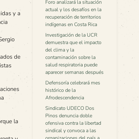
Foro analizará la situación
actual y los desafíos en la
idas y a
recuperación de territorios
ncia
indígenas en Costa Rica
Investigación de la UCR
Sergio
demuestra que el impacto
a
del clima y la
zados de
contaminación sobre la
istas
salud respiratoria puede
aparecer semanas después
Defensoría celebrará mes
laciones
histórico de la
ma
Afrodescendencia
Sindicato UDECO Dos
Pinos denuncia doble
orque la
ofensiva contra la libertad
sindical y convoca a las
pronta y
organizaciones del país a