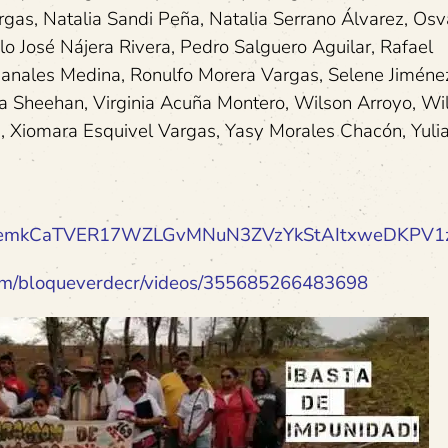
gas, Natalia Sandi Peña, Natalia Serrano Álvarez, Osv
 José Nájera Rivera, Pedro Salguero Aguilar, Rafael
Canales Medina, Ronulfo Morera Vargas, Selene Jiméne
ca Sheehan, Virginia Acuña Montero, Wilson Arroyo, Wi
 Xiomara Esquivel Vargas, Yasy Morales Chacón, Yuli
IpQLSemkCaTVER17WZLGvMNuN3ZVzYkStAItxweDKPV1
m/
bloqueverdecr/videos/
355685266483698