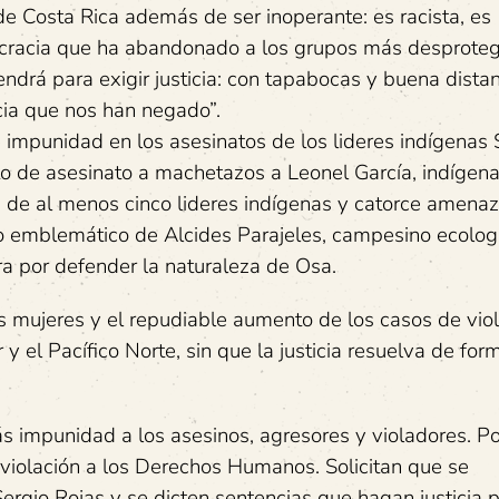
de Costa Rica además de ser inoperante: es racista, es
ocracia que ha abandonado a los grupos más desproteg
ndrá para exigir justicia: con tapabocas y buena dista
ticia que nos han negado”.
 impunidad en los asesinatos de los lideres indígenas 
nto de asesinato a machetazos a Leonel García, indígen
a de al menos cinco lideres indígenas y catorce amena
o emblemático de Alcides Parajeles, campesino ecolog
ra por defender la naturaleza de Osa.
s mujeres y el repudiable aumento de los casos de vio
 y el Pacífico Norte, sin que la justicia resuelva de for
s impunidad a los asesinos, agresores y violadores. P
a violación a los Derechos Humanos. Solicitan que se
ergio Rojas y se dicten sentencias que hagan justicia 