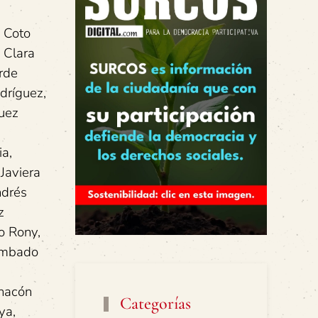
s Coto
 Clara
rde
dríguez,
guez
a,
Javiera
ndrés
z
o Rony,
Zumbado
Chacón
Categorías
ya,