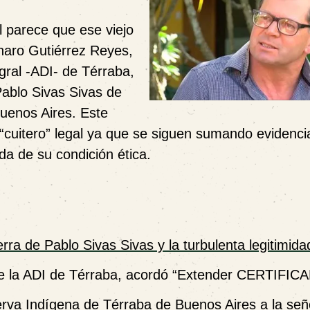
 parece que ese viejo
naro Gutiérrez Reyes,
gral -ADI- de Térraba,
Pablo Sivas Sivas de
uenos Aires. Este
 “cuitero” legal ya que se siguen sumando evidenc
ida de su condición ética.
erra de Pablo Sivas Sivas y la turbulenta legitimid
a de la ADI de Térraba, acordó “Extender CERTIFI
va Indígena de Térraba de Buenos Aires a la señ