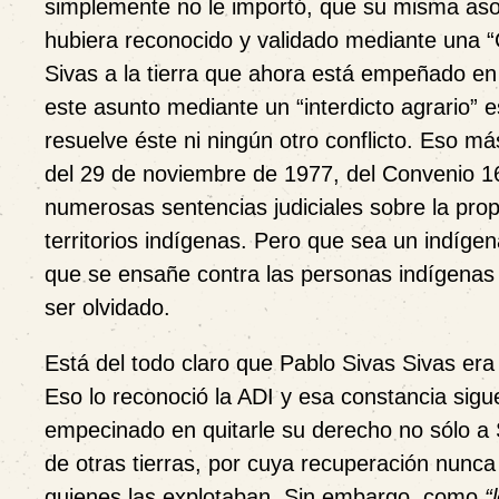
simplemente no le importó, que su misma aso
hubiera reconocido y validado mediante una
Sivas a la tierra que ahora está empeñado en 
este asunto mediante un “interdicto agrario” e
resuelve éste ni ningún otro conflicto. Eso má
del 29 de noviembre de 1977, del Convenio 16
numerosas sentencias judiciales sobre la propi
territorios indígenas. Pero que sea un indíge
que se ensañe contra las personas indígenas 
ser olvidado.
Está del todo claro que Pablo Sivas Sivas era 
Eso lo reconoció la ADI y esa constancia sig
empecinado en quitarle su derecho no sólo a
de otras tierras, por cuya recuperación nunc
quienes las explotaban. Sin embargo, como
“