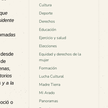
Cultura
 que
Deporte
sidente
Derechos
Educación
tomadas
Ejercicio y salud
Elecciones
 desde
Equidad y derechos de la
mujer
 de
Formación
enas,
torios
Lucha Cultural
 y a la
Madre Tierra
Mi Arado
Panoramas
oció o