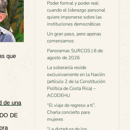
Poder formal y poder real:
cuando el liderazgo personal
quiere imponerse sobre las
instituciones democráticas
Un gran paso, pero apenas
comenzamos
Panoramas SURCOS | 6 de
ias que
agosto de 2026
La soberanía reside
exclusivamente en la Nación
(artículo 2 de la Constitución
Política de Costa Rica) –
ACODEHU
ad de una
“El viaje de regreso a ti”.
Charla concierto para
CADO DE
mujeres
ora
“La dictadura de los