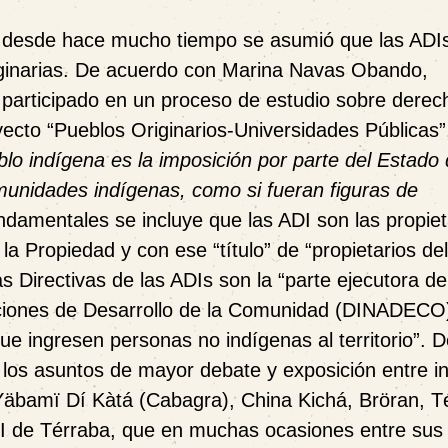
as desde hace mucho tiempo se asumió que las ADI
ginarias.
De acuerdo con Marina Navas Obando,
 participado en un proceso de estudio sobre derec
oyecto “Pueblos Originarios-Universidades Públicas
blo indígena es la imposición por parte del Estado 
omunidades indígenas, como si fueran figuras de
ndamentales se incluye que las ADI son las propiet
 la Propiedad y con ese “título” de “propietarios del
as Directivas de las ADIs son la “parte ejecutora d
aciones de Desarrollo de la Comunidad (DINADECO
ue ingresen personas no indígenas al territorio”. 
 los asuntos de mayor debate y exposición entre i
, Yäbamï Dí Kàtá (Cabagra), China Kichá, Bröran, T
I de Térraba, que en muchas ocasiones entre sus a