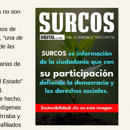
s no son
hos de
”,
“
una de
de las
arias de
el Estado”
).
De hecho,
ndígenas
érraba y
filiados