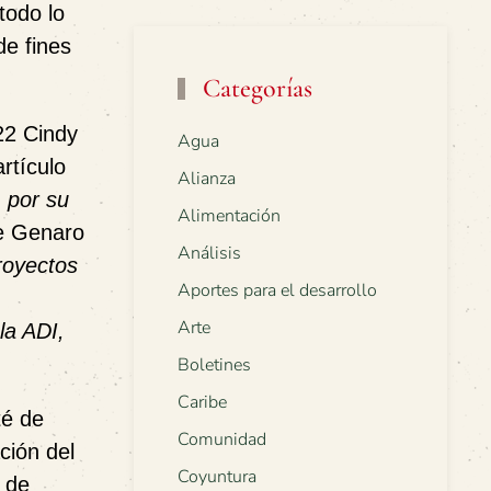
todo lo
de fines
Categorías
22 Cindy
Agua
rtículo
Alianza
 por su
Alimentación
de Genaro
Análisis
royectos
Aportes para el desarrollo
Arte
la ADI,
Boletines
Caribe
té de
Comunidad
ción del
Coyuntura
 de