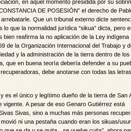
ciación, en aquel momento presidida por su sobrin
“CONSTANCIA DE POSESIÓN”
el derecho de Pabl
arrebatarle.
Que un tribunal externo dicte sentenc
s lo que la normalidad jurídica “sikua” dicta, pero 
s bien reafirma la no aplicación de la
Ley indígena
9 de la Organización Internacional del Trabajo y d
edad y la administración de la tierra dentro de los
na, que en buena teoría debería defender a su pueb
recuperadoras, debe anotarse con todas las letra
y es el único y legítimo dueño de la tierra de San
ue vigente. A pesar de eso Genaro Gutiérrez está
 Sivas Sivas, sino a muchas más personas recupe
a movió ni una pestaña cuando eran los sikuas/usu
lo que se da y se quita…se vuelve cuita”,
ahora pa