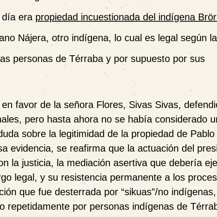
 día era
propiedad incuestionada del indígena Brö
ano Nájera, otro indígena, lo cual es legal según l
 las personas de Térraba y por supuesto por sus
z en favor de la señora Flores, Sivas Sivas, defend
unales, pero hasta ahora no se había considerado u
uda sobre la legitimidad de la propiedad de Pablo
a evidencia, se reafirma que la actuación del pres
n la justicia, la mediación asertiva que debería ej
go legal, y su resistencia permanente a los proce
ación que fue desterrada por “sikuas”/no indígenas,
o repetidamente por personas indígenas de Térrab