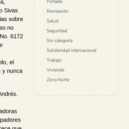
Portada
a,
o Sivas
Recreación
ias sobre
Salud
eso no
Seguridad
No. 6172
Sin categoría
e
Solidaridad internacional
Trabajo
lo, el
Vivienda
s y nunca
Zona Norte
 Andrés.
radoras
rpadores
rece que