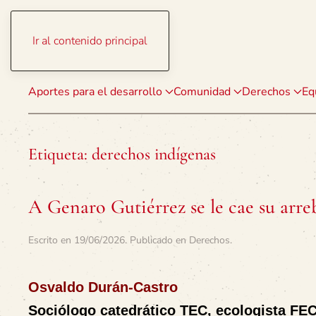
Ir al contenido principal
Aportes para el desarrollo
Comunidad
Derechos
Eq
Etiqueta:
derechos indígenas
A Genaro Gutiérrez se le cae su arre
Escrito en
19/06/2026
. Publicado en
Derechos
.
Osvaldo Durán-Castro
Sociólogo catedrático TEC, ecologista F