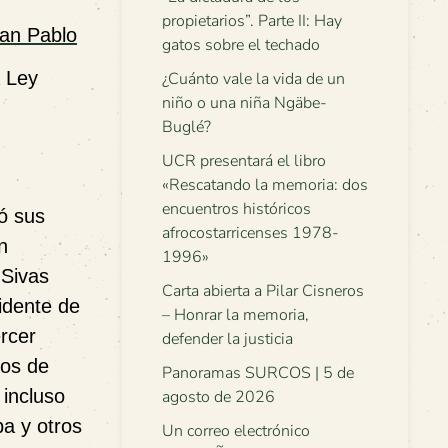
propietarios”. Parte II: Hay
ran Pablo
gatos sobre el techado
a Ley
¿Cuánto vale la vida de un
niño o una niña Ngäbe-
Buglé?
UCR presentará el libro
«Rescatando la memoria: dos
encuentros históricos
ió sus
afrocostarricenses 1978-
n
1996»
 Sivas
Carta abierta a Pilar Cisneros
idente de
– Honrar la memoria,
ercer
defender la justicia
sos de
Panoramas SURCOS | 5 de
 incluso
agosto de 2026
a y otros
Un correo electrónico