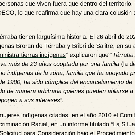
rsonas que viven fuera que dentro del territorio, 
ECO, lo que reafirma que hay una clara colusión 
érraba tienen larguísima historia. El
26 abril de 20
enas Bröran de Térraba y Bribri de Salitre, en su a
ministra tierras indígenas
” explicaron que “
Térraba,
leva más de 23 años cooptada por una familia
(la 
 no indígenas de la zona, familia que ha apoyado p
a de 1980, ha sido cómplice del encarcelamiento de
o de manera arbitraria quiénes pueden afiliarse a 
ponen a sus intereses”.
 mujeres indígenas citadas, en el año 2010 el Comi
riminación Racial, en un informe titulado
“La Situa
olicitud para Consideración bajo el Procedimiento