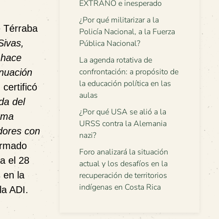
EXTRAÑO e inesperado
¿Por qué militarizar a la
e Térraba
Policía Nacional, a la Fuerza
Sivas,
Pública Nacional?
 hace
La agenda rotativa de
confrontación: a propósito de
inuación
la educación política en las
certificó
aulas
da del
¿Por qué USA se alió a la
orma
URSS contra la Alemania
dores con
nazi?
irmado
Foro analizará la situación
a el 28
actual y los desafíos en la
 en la
recuperación de territorios
indígenas en Costa Rica
la ADI.