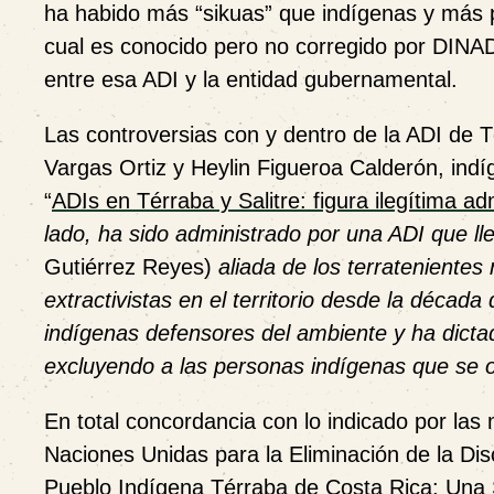
ha habido más “sikuas” que indígenas y más pe
cual es conocido pero no corregido por DINAD
entre esa ADI y la entidad gubernamental.
Las controversias con y dentro de la ADI de T
Vargas Ortiz y Heylin Figueroa Calderón, indíg
“
ADIs en Térraba y Salitre: figura ilegítima ad
lado, ha sido administrado por una ADI que l
Gutiérrez Reyes)
aliada de los terratenientes
extractivistas en el territorio desde la décad
indígenas defensores del ambiente y ha dictad
excluyendo a las personas indígenas que se o
En total concordancia con lo indicado por las
Naciones Unidas para la Eliminación de la Disc
Pueblo Indígena Térraba de Costa Rica: Una S