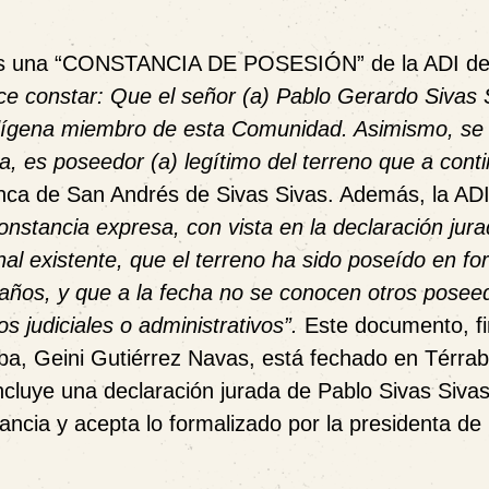
es una
“CONSTANCIA DE POSESIÓN”
de la ADI d
ce constar: Que el señor (a) Pablo Gerardo Sivas 
ndígena miembro de esta Comunidad. Asimismo, se
a, es poseedor (a) legítimo del terreno que a cont
 finca de San Andrés de Sivas Sivas. Además, la ADI 
onstancia expresa, con vista en la declaración jura
al existente, que el terreno ha sido poseído en f
años, y que a la fecha no se conocen otros posee
ios judiciales o administrativos”
.
Este documento, f
aba, Geini Gutiérrez Navas, está fechado en Térrab
cluye una declaración jurada de Pablo Sivas Sivas
ancia y acepta lo formalizado por la presidenta de 