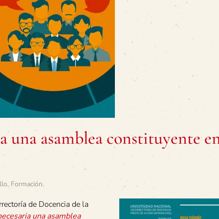
ia una asamblea constituyente e
llo
,
Formación
.
rrectoría de Docencia de la
necesaria una asamblea