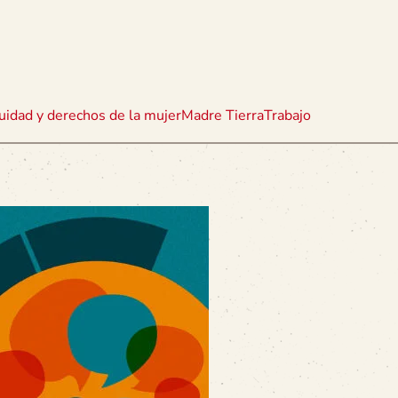
uidad y derechos de la mujer
Madre Tierra
Trabajo