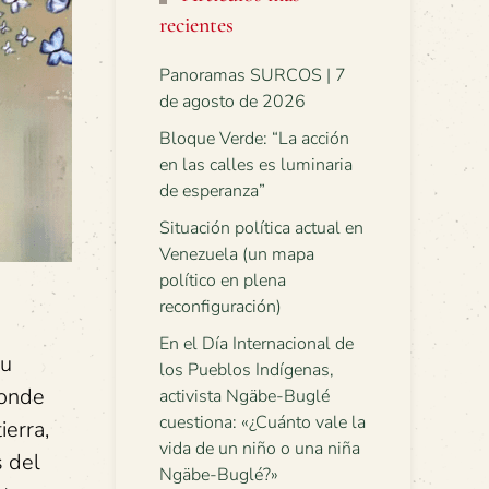
recientes
Panoramas SURCOS | 7
de agosto de 2026
Bloque Verde: “La acción
en las calles es luminaria
de esperanza”
Situación política actual en
Venezuela (un mapa
político en plena
reconfiguración)
En el Día Internacional de
su
los Pueblos Indígenas,
donde
activista Ngäbe-Buglé
cuestiona: «¿Cuánto vale la
ierra,
vida de un niño o una niña
s del
Ngäbe-Buglé?»