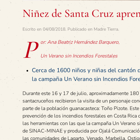
Niñez de Santa Cruz aprend
Escrito en
04/08/2018
. Publicado en
Madre Tierra
.
P
or: Ana Beatriz Hernández Barquero,
Un Verano sin Incendios Forestales
Cerca de 1600 niños y niñas del cantón 
la campaña Un Verano sin Incendios Fore
Durante este 16 y 17 de julio, aproximadamente 180 
santacruceños recibieron la visita de un personaje co
parte de la población guanacasteca: Toño Pizote. Este
prevención de los incendios forestales en Costa Rica
las herramientas con las que la campaña Un Verano si
de SINAC-MINAE y producida por Ojalá Comunicación
las comunidades de Lagarto, Venado, Marbella, Ostion