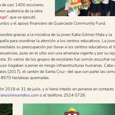
ra de casi 1400 escolares,
ron audiencia de la obra
uego
”, que se ejecutó
Juntos y el apoyo financiero de Guancaste Community Fund.
posible gracias a la iniciativa de la joven Katia Gómez Mata y la
paña para coordinar la atención a los centros educativos. La jo
restales su preocupación por llevar a los centros educativos el 
ecuencias, pues en el sitio son una amenaza vigente y por su lej
sta. En varios de los grupos de escolares fue común escuchar so
cluso llegaban a poner en riesgo infraestructuras humanas. Cabe 
tales (2017), el cantón de Santa Cruz –del que son parte las co
on 8570 hectáreas quemadas.
n 2018 el 31 de julio, y si tiene interés en ponerse en contacto
ranosinincendios.com
o al teléfono 2524 0728.