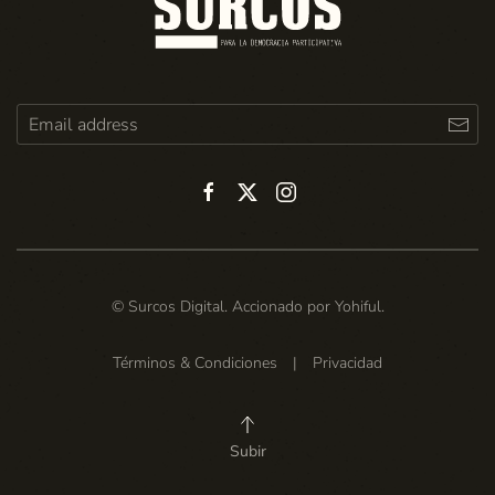
© Surcos Digital. Accionado por
Yohiful
.
Términos & Condiciones
|
Privacidad
Subir