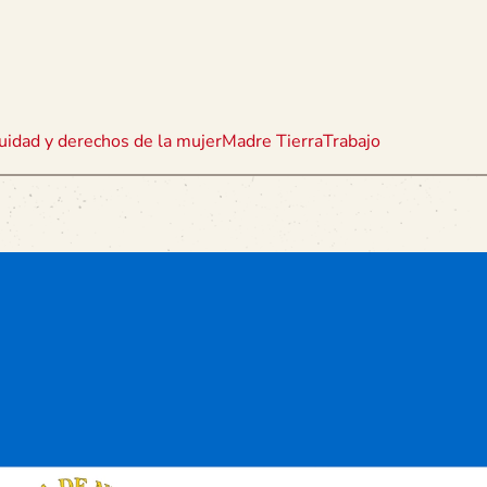
uidad y derechos de la mujer
Madre Tierra
Trabajo