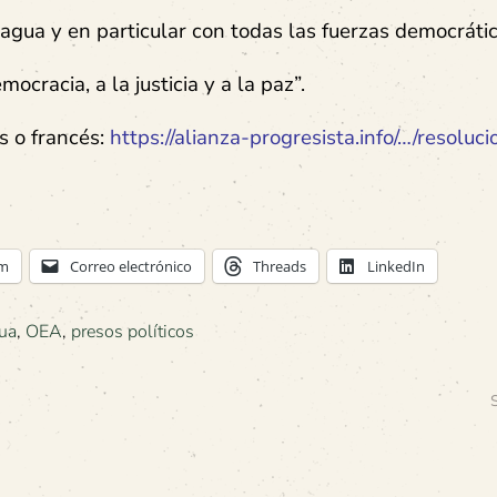
ragua y en particular con todas las fuerzas democrátic
cracia, a la justicia y a la paz”.
s o francés:
https://alianza-progresista.info/…/resoluc
am
Correo electrónico
Threads
LinkedIn
ua
,
OEA
,
presos políticos