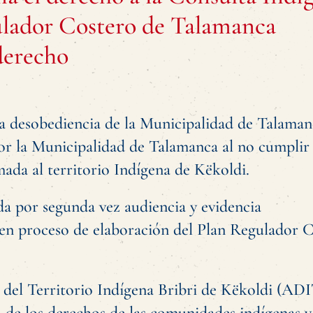
ulador Costero de Talamanca
derecho
a desobediencia de la Municipalidad de Talaman
por la Municipalidad de Talamanca al no cumplir
rmada al territorio Indígena de Këkoldi.
da por segunda vez audiencia y evidencia
en proceso de elaboración del Plan Regulador 
l del Territorio Indígena Bribri de Këkoldi (AD
 de los derechos de las comunidades indígenas y