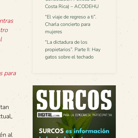
Costa Rica) – ACODEHU
“El viaje de regreso a ti”.
ntras
Charla concierto para
tro
mujeres
l
“La dictadura de los
propietarios”. Parte II: Hay
gatos sobre el techado
s para
ntan
tual,
én al