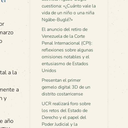
cuestiona: «¿Cuánto vale la
vida de un niño o una niña
Ngäbe-Buglé?»
or
El anuncio del retiro de
 marzo
Venezuela de la Corte
o
Penal Internacional (CPI):
reflexiones sobre algunas
omisiones notables y el
entusiasmo de Estados
Unidos
al a la
Presentan el primer
gemelo digital 3D de un
amente a
distrito costarricense
n y
UCR realizará foro sobre
los retos del Estado de
Derecho y el papel del
se año
Poder Judicial y la