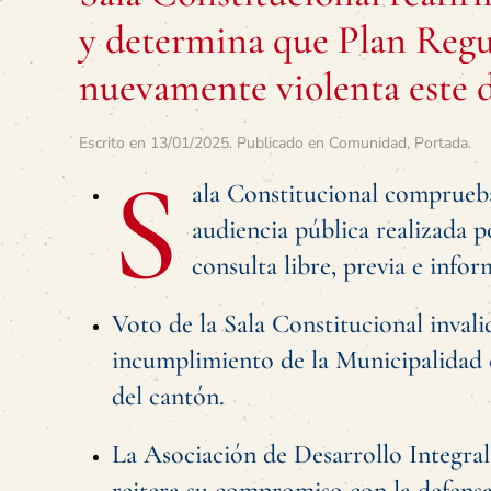
y determina que Plan Reg
nuevamente violenta este 
Escrito en
13/01/2025
. Publicado en
Comunidad
,
Portada
.
S
ala Constitucional comprueb
audiencia pública realizada 
consulta libre, previa e info
Voto de la Sala Constitucional invali
incumplimiento de la Municipalidad 
del cantón.
La Asociación de Desarrollo Integra
reitera su compromiso con la defensa