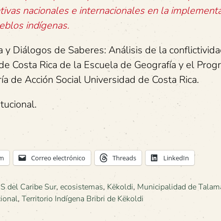
tivas nacionales e internacionales en la implement
ueblos indígenas.
 Diálogos de Saberes: Análisis de la conflictivid
 de Costa Rica de la Escuela de Geografía y el Pro
ía de Acción Social Universidad de Costa Rica.
tucional.
am
Correo electrónico
Threads
LinkedIn
 del Caribe Sur
,
ecosistemas
,
Këkoldi
,
Municipalidad de Talam
cional
,
Territorio Indígena Bribri de Këkoldi