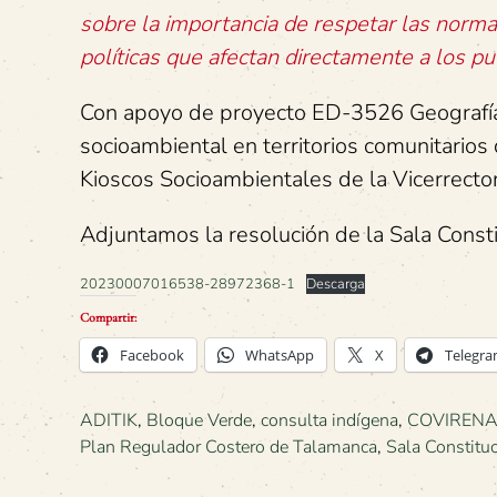
sobre la importancia de respetar las norma
políticas que afectan directamente a los p
Con apoyo de proyecto ED-3526 Geografía y
socioambiental en territorios comunitarios
Kioscos Socioambientales de la Vicerrector
Adjuntamos la resolución de la Sala Consti
20230007016538-28972368-1
Descarga
Compartir:
Facebook
WhatsApp
X
Telegr
ADITIK
,
Bloque Verde
,
consulta indígena
,
COVIRENAS
Plan Regulador Costero de Talamanca
,
Sala Constitu