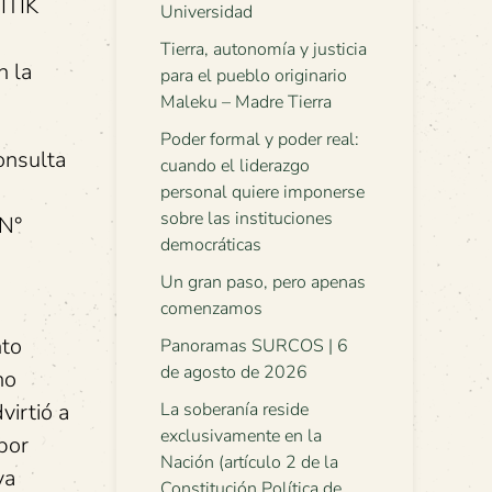
ITIK
Universidad
Tierra, autonomía y justicia
n la
para el pueblo originario
Maleku – Madre Tierra
Poder formal y poder real:
onsulta
cuando el liderazgo
personal quiere imponerse
sobre las instituciones
 N°
democráticas
Un gran paso, pero apenas
comenzamos
nto
Panoramas SURCOS | 6
de agosto de 2026
no
virtió a
La soberanía reside
exclusivamente en la
por
Nación (artículo 2 de la
va
Constitución Política de