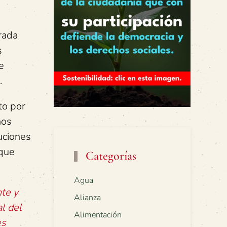
rada
s
e
.
to por
hos
tuciones
 que
Categorías
Agua
nte y
Alianza
l del
Alimentación
es