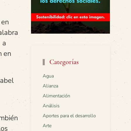
 en
palabra
d a
n en
Categorías
Agua
Mabel
Alianza
Alimentación
Análisis
Aportes para el desarrollo
ambién
Arte
los