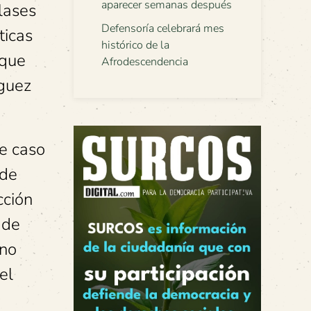
aparecer semanas después
lases
Defensoría celebrará mes
ticas
histórico de la
oque
Afrodescendencia
íguez
te caso
 de
cción
 de
ano
el