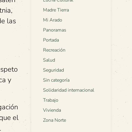
Lucha Cultural
tnia,
Madre Tierra
de las
Mi Arado
Panoramas
Portada
Recreación
Salud
espeto
Seguridad
ca y
Sin categoría
Solidaridad internacional
Trabajo
gación
Vivienda
 que el
Zona Norte
l