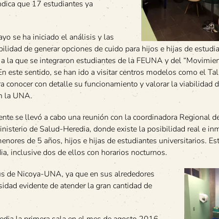
indica que 17 estudiantes ya
o se ha iniciado el análisis y las
bilidad de generar opciones de cuido para hijos e hijas de estudi
ea a la que se integraron estudiantes de la FEUNA y del “Movimie
 En este sentido, se han ido a visitar centros modelos como el Tal
ra conocer con detalle su funcionamiento y valorar la viabilidad 
en la UNA.
nte se llevó a cabo una reunión con la coordinadora Regional 
inisterio de Salud-Heredia, donde existe la posibilidad real e in
menores de 5 años, hijos e hijas de estudiantes universitarios. Es
a, inclusive dos de ellos con horarios nocturnos.
us de Nicoya-UNA, ya que en sus alrededores
dad evidente de atender la gran cantidad de