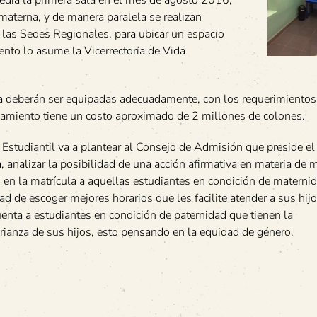
dia la primera sala en el mes de agosto 2016,
materna, y de manera paralela se realizan
 las Sedes Regionales, para ubicar un espacio
ento lo asume la Vicerrectoría de Vida
ia deberán ser equipadas adecuadamente, con los requerimientos
ipamiento tiene un costo aproximado de 2 millones de colones.
 Estudiantil va a plantear al Consejo de Admisión que preside el
, analizar la posibilidad de una acción afirmativa en materia de m
d en la matrícula a aquellas estudiantes en condición de maternid
ad de escoger mejores horarios que les facilite atender a sus hijo
nta a estudiantes en condición de paternidad que tienen la
crianza de sus hijos, esto pensando en la equidad de género.