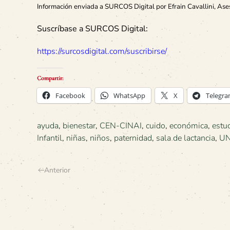
Información enviada a SURCOS Digital por Efrain Cavallini, Ase
Suscríbase a SURCOS Digital:
https://surcosdigital.com/suscribirse/
Compartir:
Facebook
WhatsApp
X
Telegr
ayuda
,
bienestar
,
CEN-CINAI
,
cuido
,
económica
,
estu
Infantil
,
niñas
,
niños
,
paternidad
,
sala de lactancia
,
U
Anterior