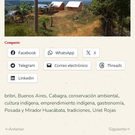
Compartir:
Facebook
WhatsApp
X
Telegram
Correo electrónico
Threads
LinkedIn
bribri
,
Buenos Aires
,
Cabagra
,
conservación ambiental
,
cultura indígena
,
emprendimiento indígena
,
gastronomía
,
Posada y Mirador Huacábata
,
tradiciones
,
Uriel Rojas
Anterior
Siguiente