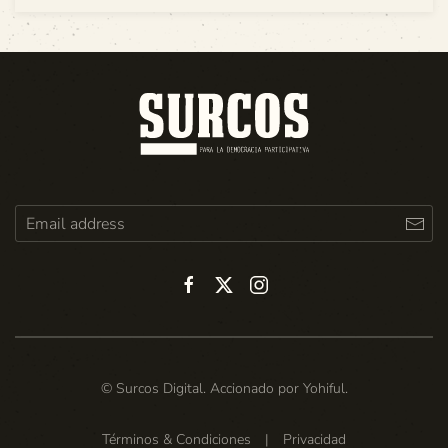
© Surcos Digital. Accionado por
Yohiful
.
Términos & Condiciones
|
Privacidad