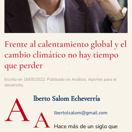
Frente al calentamiento global y el
cambio climático no hay tiempo
que perder
Escrito en
16/05/2022
. Publicado en
Análisis
,
Aportes para el
desarrollo
.
A
lberto Salom Echeverría
a
lbertolsalom@gmail.com
Hace más de un siglo que