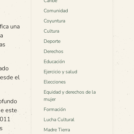
Caribe
Comunidad
Coyuntura
fica una
Cultura
na
Deporte
zas
Derechos
Educación
cado
Ejercicio y salud
desde el
Elecciones
Equidad y derechos de la
mujer
ofundo
de este
Formación
2011
Lucha Cultural
s
Madre Tierra