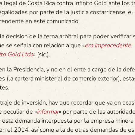
legal de Costa Rica contra Infinito Gold ante los t
egalidades por parte de la justicia costarricense, el
prendente en este comunicado.
 decisión de la terna arbitral para poder verificar s
e se señala con relación a que «
era improcedente
ito Gold Ltda
» (sic.).
 la Presidencia, y no en el ente a cargo de la def
es (la cartera ministerial de comercio exterior), esta
tes.
bitraje de inversión, hay que recordar que ya en oca
 peculiar de «
informar
» por parte de las autoridad
de esta demanda interpuesta por la empresa minera
 en el 2014, así como a la de otras demandas de es