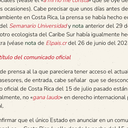
ciales (véase el «
a mí no me consta
» que se oye de
es ocasiones). Cabe precisar que unos días antes de
 ambiente en Costa Rica, la prensa se había hecho e
 del
Semanario Universidad
y
nota
anterior del 29 de
 otro ecologista del Caribe Sur había igualmente h
tra (véase
nota
de
Elpais.cr
del 26 de junio del 202
ítulo del comunicado oficial
de prensa al la que pareciera tener acceso el actua
asesores, de entrada, cabe señalar que se descono
oficial de Costa Rica del 15 de julio pasado están
almente, no «
gana laudo
» en derecho internacional 
l.
nfirmar que el único Estado en anunciar en un com