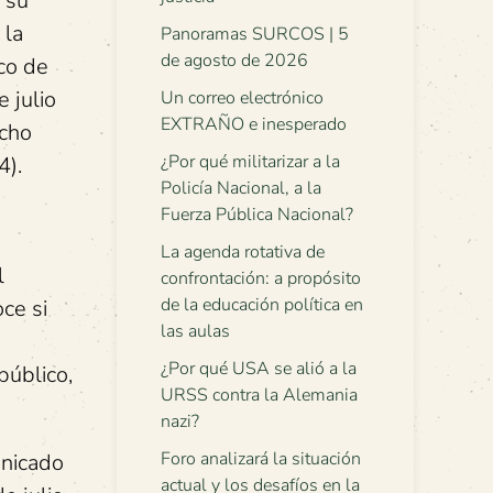
 su
 la
Panoramas SURCOS | 5
de agosto de 2026
co de
 julio
Un correo electrónico
EXTRAÑO e inesperado
echo
¿Por qué militarizar a la
4).
Policía Nacional, a la
Fuerza Pública Nacional?
La agenda rotativa de
l
confrontación: a propósito
de la educación política en
ce si
las aulas
¿Por qué USA se alió a la
público,
URSS contra la Alemania
nazi?
Foro analizará la situación
unicado
actual y los desafíos en la