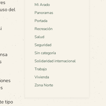
res
Mi Arado
 uso del
Panoramas
Portada
i
Recreación
Salud
Seguridad
Sin categoría
ensa
s
Solidaridad internacional
Trabajo
Vivienda
siones
Zona Norte
es
te tipo