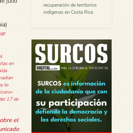
e julio
recuperación de territorios
indígenas en Costa Rica
ia)
ar
el
itas en
aída
nadian
y to
Ricans»
 del 17 de
obre el
unicado