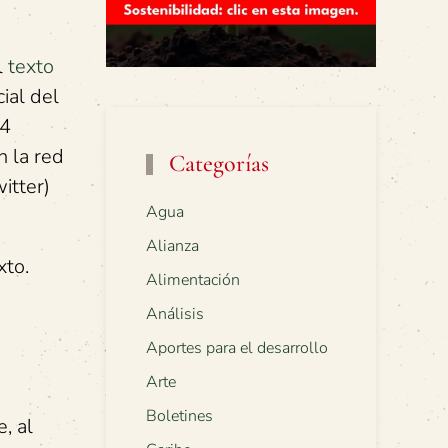
l
texto
ial del
24
n la red
Categorías
itter)
Agua
Alianza
xto.
Alimentación
Análisis
Aportes para el desarrollo
Arte
Boletines
, al