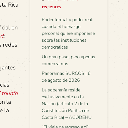
sta Rica
recientes
Poder formal y poder real:
cuando el liderazgo
cial en
personal quiere imponerse
ld
»
sobre las instituciones
s redes
democráticas
Un gran paso, pero apenas
comenzamos
ogantes
Panoramas SURCOS | 6
de agosto de 2026
cias
La soberanía reside
 triunfo
exclusivamente en la
on la
Nación (artículo 2 de la
e la
Constitución Política de
Costa Rica) – ACODEHU
“El viaje de regreso a ti”.