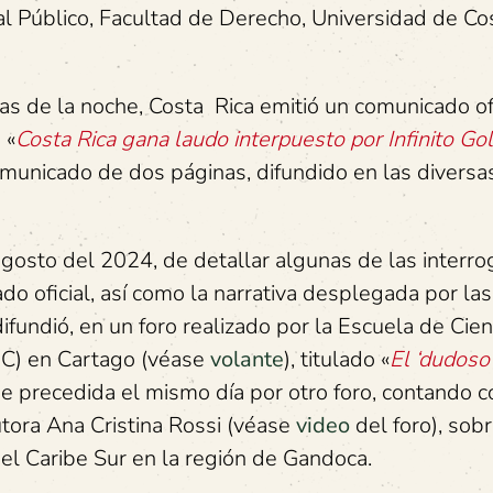
l Público, Facultad de Derecho, Universidad de Co
as de la noche, Costa Rica emitió un comunicado ofi
 «
Costa Rica gana laudo interpuesto por Infinito Go
municado de dos páginas, difundido en las diversa
gosto del 2024, de detallar algunas de las interr
o oficial, así como la narrativa desplegada por las
fundió, en un foro realizado por la Escuela de Cien
EC) en Cartago (véase
volante
), titulado «
El ‘dudoso’
fue precedida el mismo día por otro foro, contando c
utora Ana Cristina Rossi (véase
video
del foro), sobr
n el Caribe Sur en la región de Gandoca.