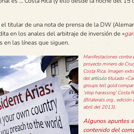
ional es … Costa Rica (y ello desde la noche del 15 d
el titular de una nota de prensa de la DW (Aleman
dita en los anales del arbitraje de inversión de «
gan
s en las líneas que siguen.
Manifestaciones contra 
proyecto minero de Cruc
Costa Rica. Imagen extr
del
artículo
titulado «Ca
groups tell gold compan
‘stop harassing’ Costa 
(Bilaterals.org., edición
abril del 2013).
Algunos apuntes s
contenido del com