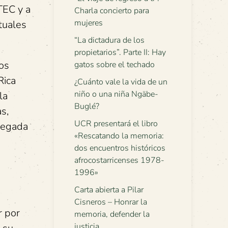
TEC y a
Charla concierto para
mujeres
tuales
“La dictadura de los
propietarios”. Parte II: Hay
os
gatos sobre el techado
Rica
¿Cuánto vale la vida de un
niño o una niña Ngäbe-
la
Buglé?
s,
UCR presentará el libro
legada
«Rescatando la memoria:
dos encuentros históricos
afrocostarricenses 1978-
1996»
Carta abierta a Pilar
Cisneros – Honrar la
r por
memoria, defender la
justicia