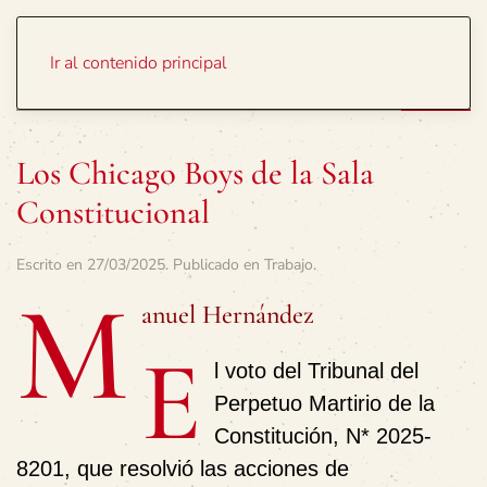
Portada
Temas
Ir al contenido principal
Los Chicago Boys de la Sala
Constitucional
Escrito en
27/03/2025
. Publicado en
Trabajo
.
M
anuel Hernández
E
l voto del Tribunal del
Perpetuo Martirio de la
Constitución, N* 2025-
8201, que resolvió las acciones de