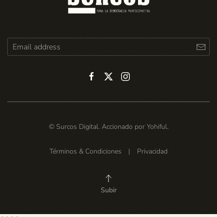
© Surcos Digital. Accionado por
Yohiful
.
Términos & Condiciones
|
Privacidad
Subir