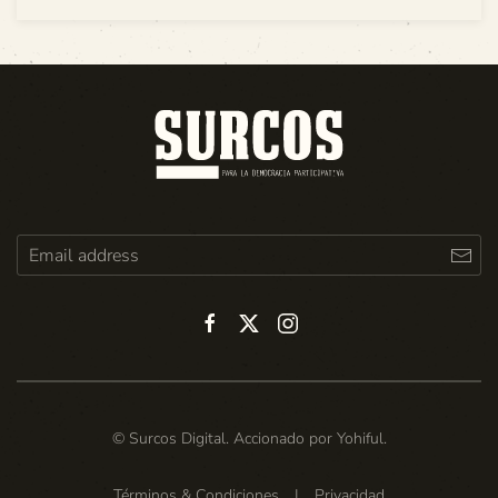
© Surcos Digital. Accionado por
Yohiful
.
Términos & Condiciones
|
Privacidad