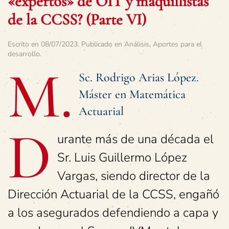
«expertos» de OIT y maquillistas
de la CCSS? (Parte VI)
Escrito en
08/07/2023
. Publicado en
Análisis
,
Aportes para el
desarrollo
.
M.
Sc. Rodrigo Arias López.
Máster en Matemática
Actuarial
D
urante más de una década el
Sr. Luis Guillermo López
Vargas, siendo director de la
Dirección Actuarial de la CCSS, engañó
a los asegurados defendiendo a capa y