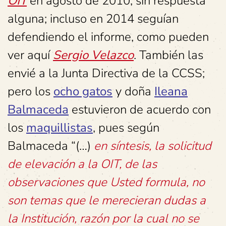
OIT
en agosto de 2010, sin respuesta
alguna; incluso en 2014 seguían
defendiendo el informe, como pueden
ver aquí
Sergio Velazco
. También las
envié a la Junta Directiva de la CCSS;
pero los
ocho gatos
y doña
Ileana
Balmaceda
estuvieron de acuerdo con
los
maquillistas
, pues según
Balmaceda “(…)
en síntesis, la solicitud
de elevación a la OIT, de las
observaciones que Usted formula, no
son temas que le merecieran dudas a
la Institución, razón por la cual no se