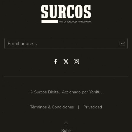
© Surcos Digital. Accionado por
Yohiful
.
Términos & Condiciones
|
Privacidad
Subir