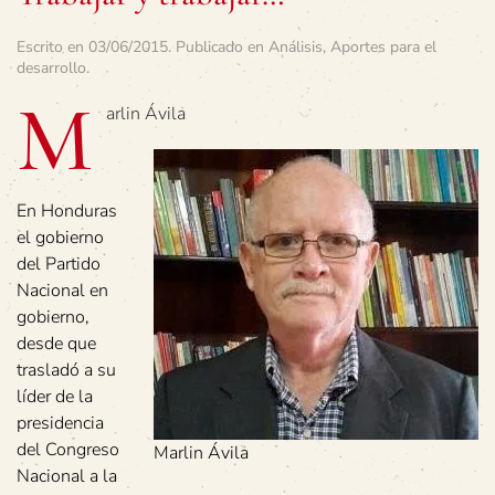
Escrito en
03/06/2015
. Publicado en
Análisis
,
Aportes para el
desarrollo
.
M
arlin Ávila
En Honduras
el gobierno
del Partido
Nacional en
gobierno,
desde que
trasladó a su
líder de la
presidencia
del Congreso
Marlin Ávila
Nacional a la