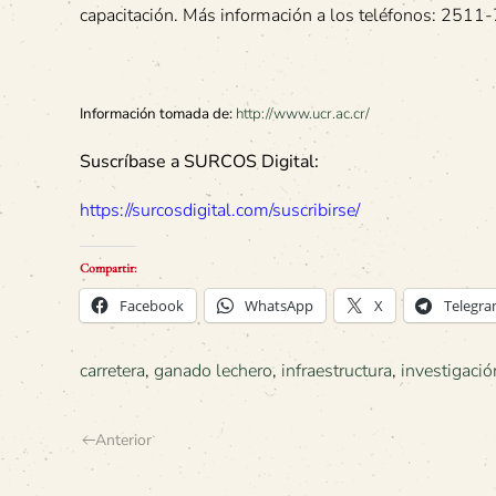
capacitación. Más información a los teléfonos: 25
Información tomada de:
http://www.ucr.ac.cr/
Suscríbase a SURCOS Digital:
https://surcosdigital.com/suscribirse/
Compartir:
Facebook
WhatsApp
X
Telegr
carretera
,
ganado lechero
,
infraestructura
,
investigació
Anterior