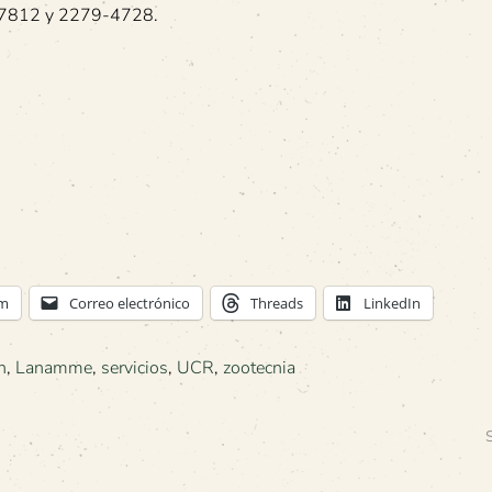
11-7812 y 2279-4728.
am
Correo electrónico
Threads
LinkedIn
n
,
Lanamme
,
servicios
,
UCR
,
zootecnia