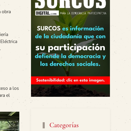
a
a obra
ería
Eléctrica
.
ceso a los
ra el
Categorías