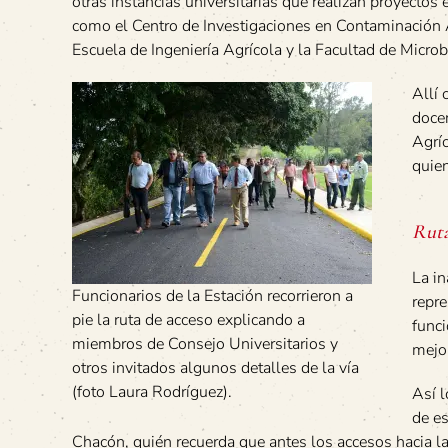
otras instancias universitarias que realizan proyectos 
como el Centro de Investigaciones en Contaminación 
Escuela de Ingeniería Agrícola y la Facultad de Microb
Allí 
docen
Agríc
quien
Ruta
La in
Funcionarios de la Estación recorrieron a
repre
pie la ruta de acceso explicando a
funci
miembros de Consejo Universitarios y
mejor
otros invitados algunos detalles de la vía
(foto Laura Rodríguez).
Así l
de e
Chacón, quién recuerda que antes los accesos hacia l