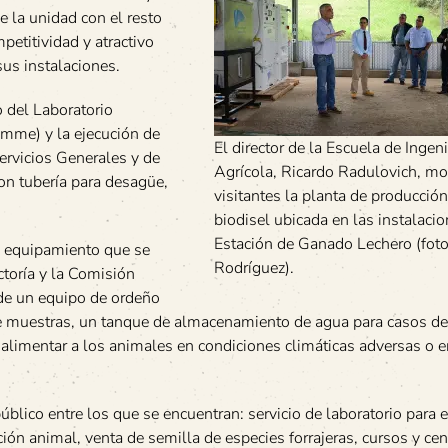
e la unidad con el resto
petitividad y atractivo
sus instalaciones.
o del Laboratorio
amme) y la ejecución de
El director de la Escuela de Ingeni
Servicios Generales y de
Agrícola, Ricardo Radulovich, mo
on tubería para desagüe,
visitantes la planta de producció
biodisel ubicada en las instalacio
Estación de Ganado Lechero (fot
 y equipamiento que se
Rodríguez).
ctoría y la Comisión
 de un equipo de ordeño
de muestras, un tanque de almacenamiento de agua para casos de
 alimentar a los animales en condiciones climáticas adversas o 
úblico entre los que se encuentran: servicio de laboratorio para e
ión animal, venta de semilla de especies forrajeras, cursos y cen