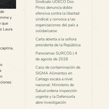
Sindicato UDECO Dos
Pinos denuncia doble
 de
ofensiva contra la libertad
namme y
sindical y convoca a las
e que
organizaciones del país a
to Laura
solidarizarse
Carta abierta a la señora
presidenta de la República
caprina,
Panoramas SURCOS | 4
de agosto de 2026
ro
Caso de contaminación de
a
SIGMA Alimentos en
an
Cartago escala a nivel
iciones
nacional: Ministerio de
Salud ordena inspección
urgente y la Defensoría
abre investigación