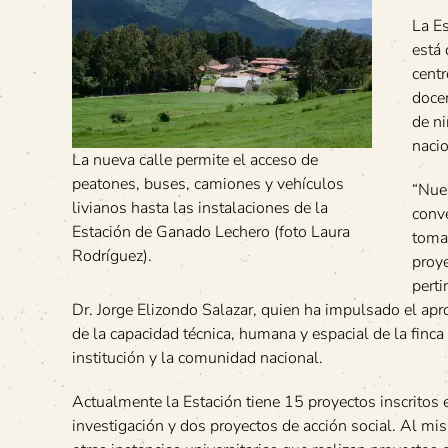
La Es
está 
centr
docen
de ni
naci
La nueva calle permite el acceso de
peatones, buses, camiones y vehículos
“Nue
livianos hasta las instalaciones de la
conv
Estación de Ganado Lechero (foto Laura
toma
Rodríguez).
proye
perti
Dr. Jorge Elizondo Salazar, quien ha impulsado el a
de la capacidad técnica, humana y espacial de la finca 
institución y la comunidad nacional.
Actualmente la Estación tiene 15 proyectos inscritos e
investigación y dos proyectos de acción social. Al m