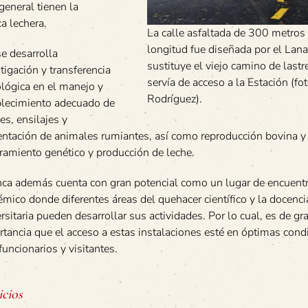
general tienen la
ca lechera.
La calle asfaltada de 300 metros
longitud fue diseñada por el La
se desarrolla
sustituye el viejo camino de lastr
tigación y transferencia
servía de acceso a la Estación (fo
lógica en el manejo y
Rodríguez).
blecimiento adecuado de
jes, ensilajes y
ntación de animales rumiantes, así como reproducción bovina y 
ramiento genético y producción de leche.
inca además cuenta con gran potencial como un lugar de encuent
mico donde diferentes áreas del quehacer científico y la docenci
rsitaria pueden desarrollar sus actividades. Por lo cual, es de gr
tancia que el acceso a estas instalaciones esté en óptimas cond
funcionarios y visitantes.
icios