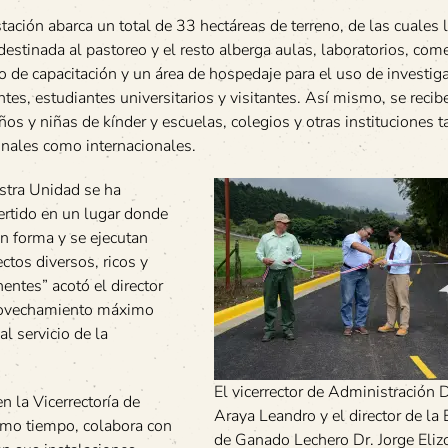
tación abarca un total de 33 hectáreas de terreno, de las cuales 
destinada al pastoreo y el resto alberga aulas, laboratorios, com
o de capacitación y un área de hospedaje para el uso de investig
tes, estudiantes universitarios y visitantes. Así mismo, se recibe
ños y niñas de kínder y escuelas, colegios y otras instituciones t
onales como internacionales.
stra Unidad se ha
ertido en un lugar donde
n forma y se ejecutan
ctos diversos, ricos y
nentes” acotó el director
provechamiento máximo
al servicio de la
El vicerrector de Administración 
n la Vicerrectoría de
Araya Leandro y el director de la 
ismo tiempo, colabora con
de Ganado Lechero Dr. Jorge Eli