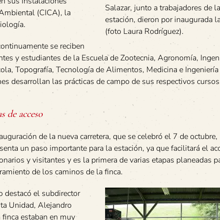
en sus instalaciones
Salazar, junto a trabajadores de l
Ambiental (CICA), la
estación, dieron por inaugurada l
iología.
(foto Laura Rodríguez).
continuamente se reciben
tes y estudiantes de la Escuela de Zootecnia, Agronomía, Ingeni
ola, Topografía, Tecnología de Alimentos, Medicina e Ingeniería 
es desarrollan las prácticas de campo de sus respectivos cursos
s de acceso
auguración de la nueva carretera, que se celebró el 7 de octubre,
senta un paso importante para la estación, ya que facilitará el ac
onarios y visitantes y es la primera de varias etapas planeadas pa
amiento de los caminos de la finca.
o destacó el subdirector
sta Unidad, Alejandro
a finca estaban en muy