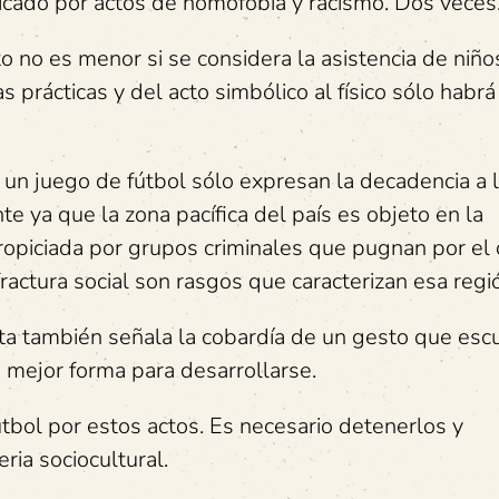
dicado por actos de homofobia y racismo. Dos veces
o no es menor si se considera la asistencia de niño
s prácticas y del acto simbólico al físico sólo habrá
n un juego de fútbol sólo expresan la decadencia a 
e ya que la zona pacífica del país es objeto en la
ropiciada por grupos criminales que pugnan por el 
fractura social son rasgos que caracterizan esa regi
ista también señala la cobardía de un gesto que es
 mejor forma para desarrollarse.
útbol por estos actos. Es necesario detenerlos y
ria sociocultural.