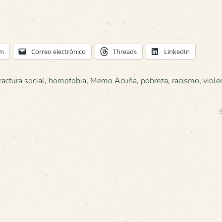
am
Correo electrónico
Threads
LinkedIn
ractura social
,
homofobia
,
Memo Acuña
,
pobreza
,
racismo
,
viole