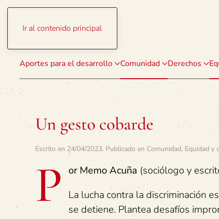
Ir al contenido principal
Aportes para el desarrollo
Comunidad
Derechos
Eq
Un gesto cobarde
Escrito en
24/04/2023
. Publicado en
Comunidad
,
Equidad y 
P
or Memo Acuña
(sociólogo y escrit
La lucha contra la discriminación e
se detiene. Plantea desafíos impro