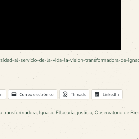
ersidad-al-servicio-de-la-vida-la-vision-transformadora-de-igna
am
Correo electrónico
Threads
LinkedIn
za transformadora
,
Ignacio Ellacuría
,
justicia
,
Observatorio de Bie