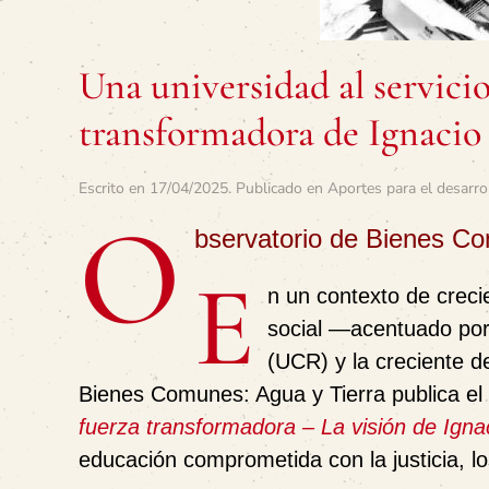
Una universidad al servicio
transformadora de Ignacio 
Escrito en
17/04/2025
. Publicado en
Aportes para el desarro
O
bservatorio de Bienes 
E
n un contexto de creci
social —acentuado por
(UCR) y la creciente d
Bienes Comunes: Agua y Tierra publica el
fuerza transformadora – La visión de Ignac
educación comprometida con la justicia, 