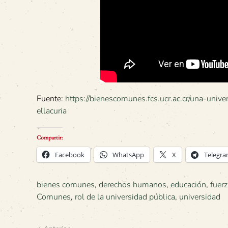
Fuente:
https://bienescomunes.fcs.ucr.ac.cr/una-univ
ellacuria
Compartir:
Facebook
WhatsApp
X
Telegr
bienes comunes
,
derechos humanos
,
educación
,
fuer
Comunes
,
rol de la universidad pública
,
universidad