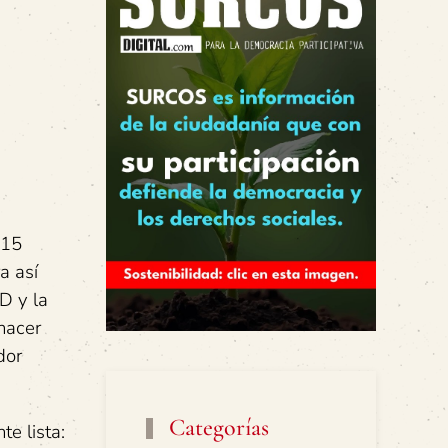
 15
a así
D y la
hacer
dor
Categorías
te lista: