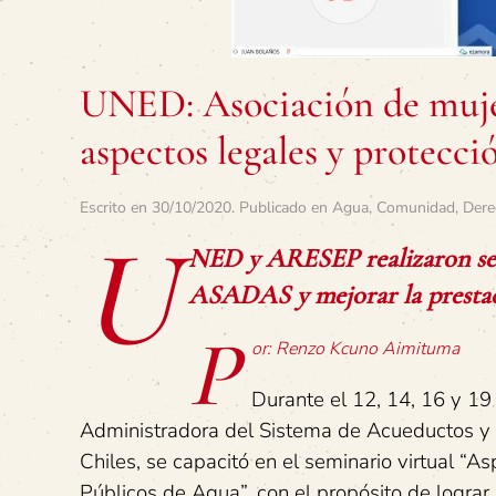
UNED: Asociación de mujer
aspectos legales y protecci
Escrito en
30/10/2020
. Publicado en
Agua
,
Comunidad
,
Dere
U
NED y ARESEP realizaron semi
ASADAS y mejorar la prestació
P
or: Renzo Kcuno Aimituma
Durante el 12, 14, 16 y 19
Administradora del Sistema de Acueductos y 
Chiles, se capacitó en el seminario virtual “A
Públicos de Agua”, con el propósito de lograr