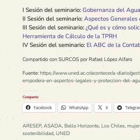
I Sesión del seminario:
Gobernanza del Agua 
II Sesión del seminario:
Aspectos Generales d
III Sesión del seminario:
¿Qué es y cómo solic
Herramienta de Cálculo de la TPRH
IV Sesión del seminario:
El ABC de la Contab
Compartido con SURCOS por Rafael López Alfaro
Fuente:
https://www.uned.ac.cr/acontecer/a-diario/ge
empodera-en-aspectos-legales-y-proteccion-del-ag
Compartir:
Facebook
WhatsApp
X
Telegr
ARESEP
,
ASADA
,
Bello Horizonte
,
Los Chiles
,
mujer
sostenibilidad
,
UNED