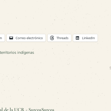
am
Correo electrónico
Threads
LinkedIn
territorios indígenas
al de la UCR - SurcosSurcos