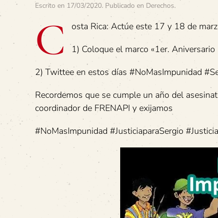
Escrito en
17/03/2020
. Publicado en
Derechos
.
C
osta Rica: Actúe este 17 y 18 de marz
1) Coloque el marco «1er. Aniversario S
2) Twittee en estos días #NoMasImpunidad #S
Recordemos que se cumple un año del asesinato de
coordinador de FRENAPI y exijamos
#NoMasImpunidad #JusticiaparaSergio #Justicia