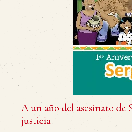
A un año del asesinato de
justicia