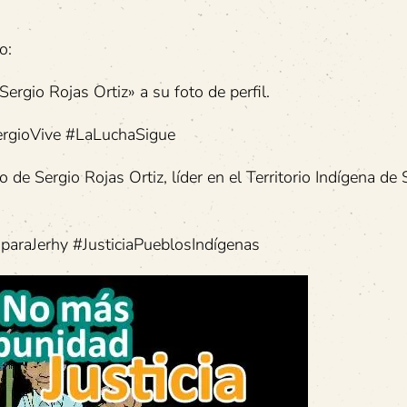
o:
ergio Rojas Ortiz» a su foto de perfil.
ergioVive #LaLuchaSigue
 Sergio Rojas Ortiz, líder en el Territorio Indígena de S
paraJerhy #JusticiaPueblosIndígenas