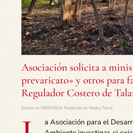
Asociación solicita a minis
prevaricato» y otros para f
Regulador Costero de Tal
Escrito en
09/05/2024
. Publicado en
Madre Tierra
.
L
a Asociación para el Desarro
Ambiente investigar, si exis