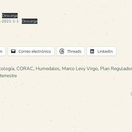
Descarga
el-2021-1-1
Descarga
am
Correo electrónico
Threads
LinkedIn
cología
,
CORAC
,
Humedales
,
Marco Levy Virgo
,
Plan Regulador
terrestre