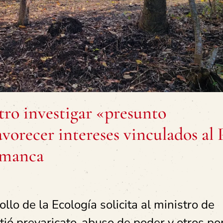
tro investigar «presunto
avorecer intereses vinculados al 
amanca
llo de la Ecología solicita al ministro de
tió prevaricato, abuso de poder y otros po