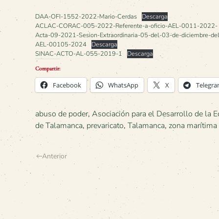
DAA-OFI-1552-2022-Mario-Cerdas
Descarga
ACLAC-CORAC-005-2022-Referente-a-oficio-AEL-0011-2022-
Acta-09-2021-Sesion-Extraordinaria-05-del-03-de-diciembre-d
AEL-00105-2024
Descarga
SINAC-ACTO-AL-055-2019-1
Descarga
Compartir:
Facebook
WhatsApp
X
Telegr
abuso de poder
,
Asociación para el Desarrollo de la E
de Talamanca
,
prevaricato
,
Talamanca
,
zona marítima 
Anterior