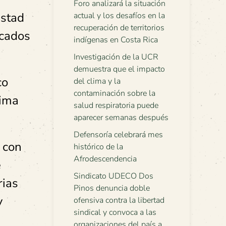
Foro analizará la situación
istad
actual y los desafíos en la
recuperación de territorios
icados
indígenas en Costa Rica
Investigación de la UCR
demuestra que el impacto
co
del clima y la
contaminación sobre la
tima
salud respiratoria puede
aparecer semanas después
Defensoría celebrará mes
 con
histórico de la
Afrodescendencia
e
Sindicato UDECO Dos
rias
Pinos denuncia doble
y
ofensiva contra la libertad
sindical y convoca a las
organizaciones del país a