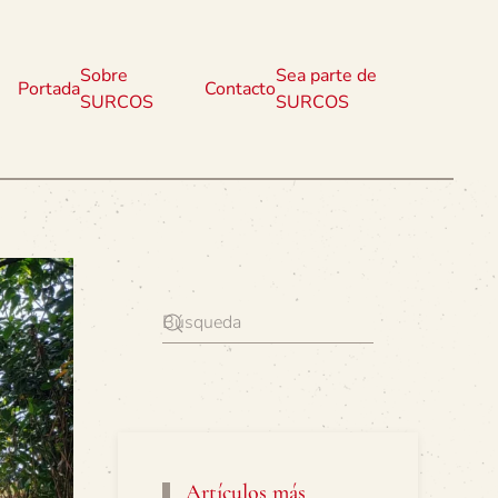
Sobre
Sea parte de
Portada
Contacto
SURCOS
SURCOS
Artículos más