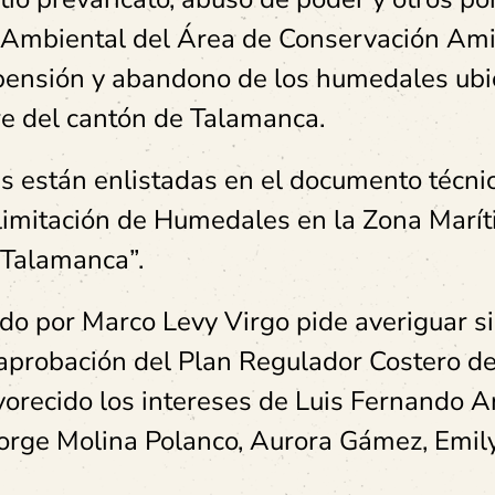
l Ambiental del Área de Conservación Am
spensión y abandono de los humedales ub
re del cantón de Talamanca.
 están enlistadas en el documento técni
limitación de Humedales en la Zona Marí
e Talamanca”.
do por Marco Levy Virgo pide averiguar si
a aprobación del Plan Regulador Costero d
orecido los intereses de Luis Fernando A
Jorge Molina Polanco, Aurora Gámez, Emil