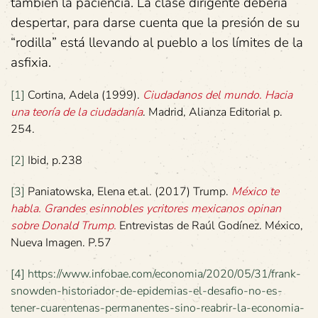
también la paciencia. La clase dirigente debería
despertar, para darse cuenta que la presión de su
“rodilla” está llevando al pueblo a los límites de la
asfixia.
[1]
Cortina, Adela (1999).
Ciudadanos del mundo. Hacia
una teoría de la ciudadanía
. Madrid, Alianza Editorial p.
254.
[2]
Ibid, p.238
[3]
Paniatowska, Elena et.al. (2017) Trump.
México te
habla. Grandes esinnobles ycritores mexicanos opinan
sobre Donald Trump.
Entrevistas de Raúl Godínez. México,
Nueva Imagen. P.57
[4]
https://www.infobae.com/economia/2020/05/31/frank-
snowden-historiador-de-epidemias-el-desafio-no-es-
tener-cuarentenas-permanentes-sino-reabrir-la-economia-