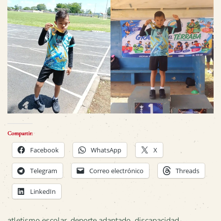
Compartir:
Facebook
WhatsApp
X
Telegram
Correo electrónico
Threads
LinkedIn
atletismo escolar
,
deporte adaptado
,
discapacidad
,