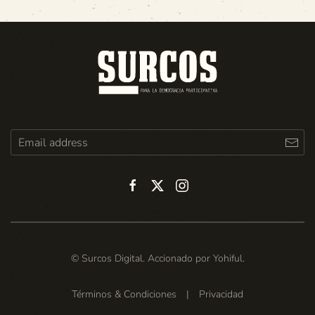
© Surcos Digital. Accionado por
Yohiful
.
Términos & Condiciones
|
Privacidad