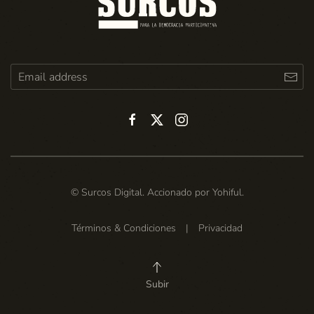
© Surcos Digital. Accionado por
Yohiful
.
Términos & Condiciones
|
Privacidad
Subir