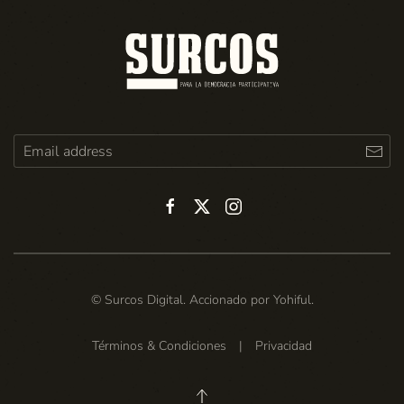
© Surcos Digital. Accionado por
Yohiful
.
Términos & Condiciones
|
Privacidad