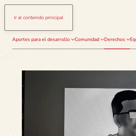
Ir al contenido principal
Aportes para el desarrollo
Comunidad
Derechos
Eq