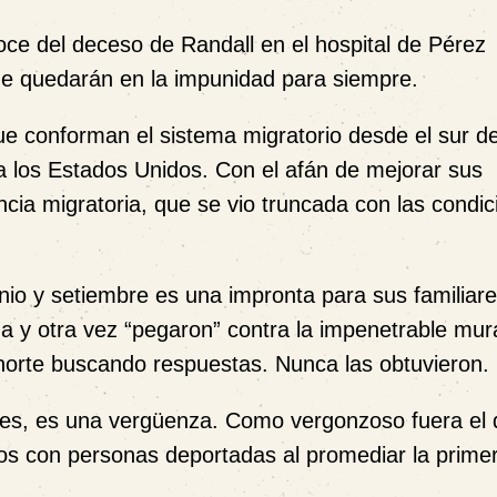
oce del deceso de Randall en el hospital de Pérez
ue quedarán en la impunidad para siempre.
ue conforman el sistema migratorio desde el sur de
 los Estados Unidos. Con el afán de mejorar sus
ncia migratoria, que se vio truncada con las condi
nio y setiembre es una impronta para sus familiar
a y otra vez “pegaron” contra la impenetrable mura
el norte buscando respuestas. Nunca las obtuvieron.
iones, es una vergüenza. Como vergonzoso fuera el 
os con personas deportadas al promediar la prime