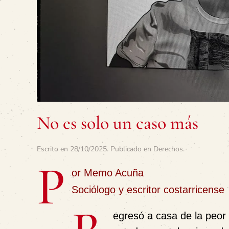
No es solo un caso más
Escrito en
28/10/2025
. Publicado en
Derechos
.
P
or Memo Acuña
Sociólogo y escritor costarricense
egresó a casa de la peor 