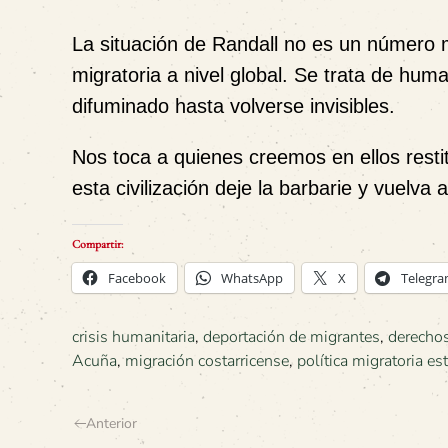
La situación de Randall no es un número m
migratoria a nivel global. Se trata de hum
difuminado hasta volverse invisibles.
Nos toca a quienes creemos en ellos restitu
esta civilización deje la barbarie y vuelva
Compartir:
Facebook
WhatsApp
X
Telegr
crisis humanitaria
,
deportación de migrantes
,
derecho
Acuña
,
migración costarricense
,
política migratoria e
Anterior