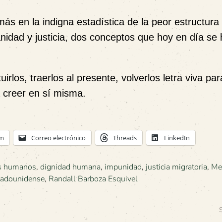
ás en la indigna estadística de la peor estructura
anidad y justicia, dos conceptos que hoy en día se
irlos, traerlos al presente, volverlos letra viva pa
 a creer en sí misma.
am
Correo electrónico
Threads
LinkedIn
s humanos
,
dignidad humana
,
impunidad
,
justicia migratoria
,
M
stadounidense
,
Randall Barboza Esquivel