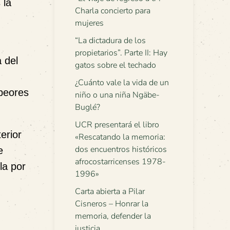
 la
Charla concierto para
mujeres
“La dictadura de los
propietarios”. Parte II: Hay
 del
gatos sobre el techado
¿Cuánto vale la vida de un
peores
niño o una niña Ngäbe-
Buglé?
UCR presentará el libro
erior
«Rescatando la memoria:
dos encuentros históricos
e
afrocostarricenses 1978-
la por
1996»
Carta abierta a Pilar
Cisneros – Honrar la
memoria, defender la
justicia