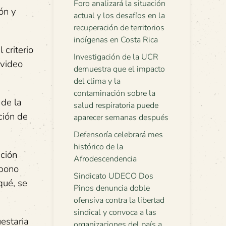
Foro analizará la situación
ón y
actual y los desafíos en la
recuperación de territorios
indígenas en Costa Rica
criterio
Investigación de la UCR
 video
demuestra que el impacto
del clima y la
contaminación sobre la
 de la
salud respiratoria puede
ción de
aparecer semanas después
Defensoría celebrará mes
histórico de la
ación
Afrodescendencia
 bono
Sindicato UDECO Dos
qué, se
Pinos denuncia doble
ofensiva contra la libertad
sindical y convoca a las
estaria
organizaciones del país a