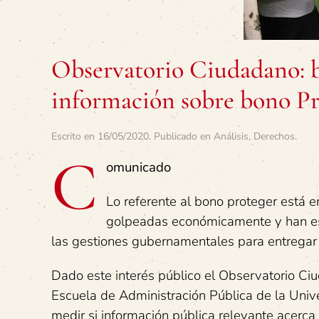
Observatorio Ciudadano: b
información sobre bono Pr
Escrito en
16/05/2020
. Publicado en
Análisis
,
Derechos
.
C
omunicado
Lo referente al bono proteger está e
golpeadas económicamente y han es
las gestiones gubernamentales para entregar 
Dado este interés público el Observatorio Ciu
Escuela de Administración Pública de la Unive
medir si información pública relevante acerc