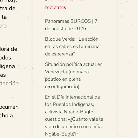
recientes
ntra de
 la
Panoramas SURCOS | 7
tro
de agosto de 2026
Bloque Verde: “La acción
en las calles es luminaria
dora de
de esperanza”
cados
Situación política actual en
dígena
Venezuela (un mapa
las
político en plena
tección
reconfiguración)
En el Día Internacional de
los Pueblos Indígenas,
 ocurren
activista Ngäbe-Buglé
cho a
cuestiona: «¿Cuánto vale la
”
vida de un niño o una niña
Ngäbe-Buglé?»