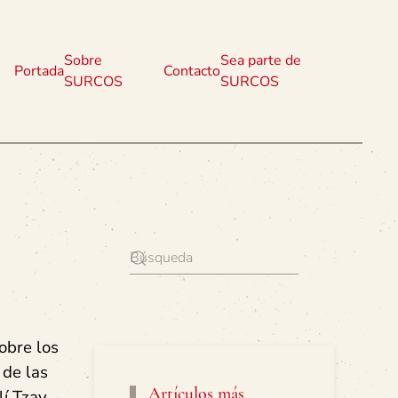
Sobre
Sea parte de
Portada
Contacto
SURCOS
SURCOS
obre los
 de las
Artículos más
í Tzay,