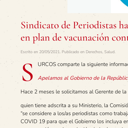
Sindicato de Periodistas ha
en plan de vacunación con
Escrito en
20/05/2021
. Publicado en
Derechos
,
Salud
.
S
URCOS comparte la siguiente informa
Apelamos al Gobierno de la República
Hace 2 meses le solicitamos al Gerente de la 
quien tiene adscrita a su Ministerio, la Comi
“se considere a los/as periodistas como traba
COVID 19 para que el Gobierno los incluya e