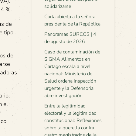
VA),
solidarizarse
14 %.
Carta abierta a la señora
as de
presidenta de la República
e tipo
Panoramas SURCOS | 4
de agosto de 2026
Caso de contaminación de
jos de
SIGMA Alimentos en
tarse
Cartago escala a nivel
jadoras
nacional: Ministerio de
Salud ordena inspección
urgente y la Defensoría
rio,
abre investigación
n el
Entre la legitimidad
y
electoral y la legitimidad
nco
constitucional: Reflexiones
sobre la querella contra
cuatro magistrados de la