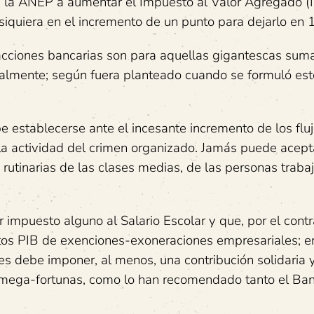
 la ANEP a aumentar el Impuesto al Valor Agregado (I
i siquiera en el incremento de un punto para dejarlo en 
acciones bancarias son para aquellas gigantescas sum
ialmente; según fuera planteado cuando se formuló est
 establecerse ante el incesante incremento de los flu
e la actividad del crimen organizado. Jamás puede acep
rutinarias de las clases medias, de las personas traba
mpuesto alguno al Salario Escolar y que, por el contra
tos PIB de exenciones-exoneraciones empresariales; e
les debe imponer, al menos, una contribución solidaria 
las mega-fortunas, como lo han recomendado tanto el Ba