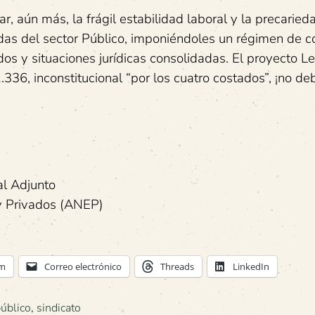
, aún más, la frágil estabilidad laboral y la precaried
adas del sector Público, imponiéndoles un régimen de c
dos y situaciones jurídicas consolidadas. El proyecto 
336, inconstitucional “por los cuatro costados”, ¡no de
al Adjunto
y Privados (ANEP)
am
Correo electrónico
Threads
LinkedIn
público
,
sindicato