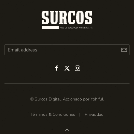
© Surcos Digital. Accionado por
Yohiful
.
Términos & Condiciones
|
Privacidad