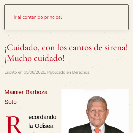
Portada
Temas
Ir al contenido principal
¡Cuidado, con los cantos de sirena!
¡Mucho cuidado!
Escrito en
05/08/2025
. Publicado en
Derechos
.
Mainier Barboza
Soto
R
ecordando
la Odisea