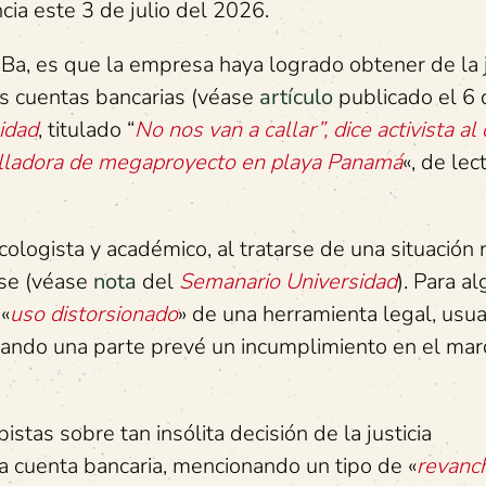
cia este 3 de julio del 2026.
nBa, es que la empresa haya logrado obtener de la j
us cuentas bancarias (véase
artículo
publicado el 6 
idad
, titulado “
No nos van a callar”, dice activista al
olladora de megaproyecto en playa Panamá
«, de lec
cologista y académico, al tratarse de una situación
nse (véase
nota
del
Semanario Universidad
). Para a
 «
uso distorsionado
» de una herramienta legal, usu
 cuando una parte prevé un incumplimiento en el ma
istas sobre tan insólita decisión de la justicia
a cuenta bancaria, mencionando un tipo de «
revanc