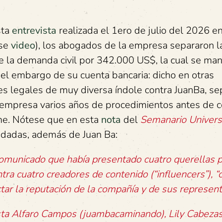
sta
entrevista
realizada el 1ero de julio del 2026 en
ase
video
), los abogados de la empresa separaron l
 la demanda civil por 342.000 US$, la cual se man
o el embargo de su cuenta bancaria: dicho en otras
nes legales de muy diversa índole contra JuanBa, s
la empresa varios años de procedimientos antes de c
rme. Nótese que en esta
nota
del
Semanario Univers
ndadas, además de Juan Ba:
comunicado que había presentado cuatro querellas p
ntra cuatro creadores de contenido (“influencers”), “
ctar la reputación de la compañía y de sus represent
tista Alfaro Campos (juambacaminando), Lily Cabeza