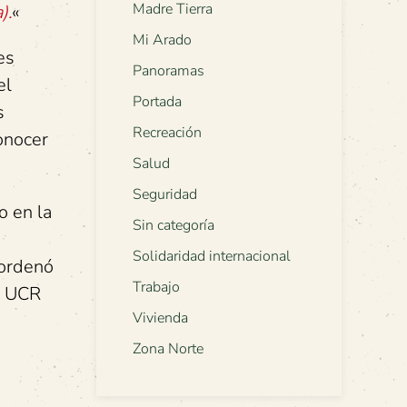
Madre Tierra
).
«
Mi Arado
es
Panoramas
el
Portada
s
Recreación
conocer
Salud
Seguridad
o en la
Sin categoría
Solidaridad internacional
l ordenó
Trabajo
la UCR
Vivienda
Zona Norte