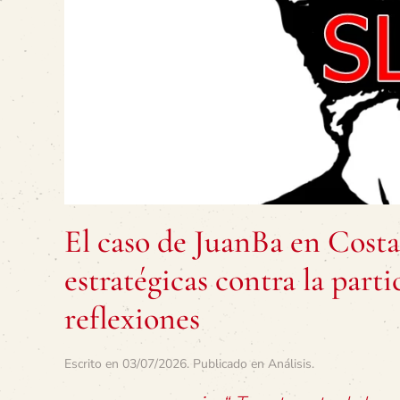
El caso de JuanBa en Cost
estratégicas contra la par
reflexiones
Escrito en
03/07/2026
. Publicado en
Análisis
.