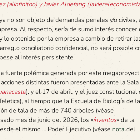
 (alinfinitoo) y Javier Aldefang (javiereleconomista
ya no son objeto de demandas penales y/o civiles, 
presa. Al respecto, sería de sumo interés conocer 
y lo obtenido por la empresa a cambio de retirar la
rreglo conciliatorio confidencial, no será posible 
 pese al interés persistente.
 la fuerte polémica generada por este megaproyect
acciones distintas fueron presentadas ante la Sala
uanacaste
), y el 17 de abril, y el juez constituciona
eletica), al tiempo que la Escuela de Biología de 
ción de tala de más de 740 árboles (véase
sado mes de junio del 2026, los «
ínventos
» de la
desde el mismo … Poder Ejecutivo (véase
nota
del