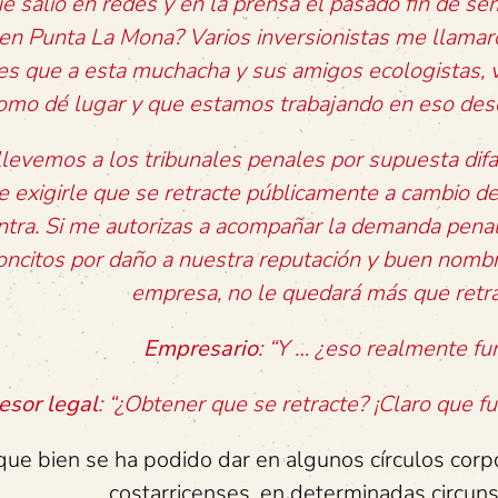
que salió en redes y en la prensa el pasado fin de s
en Punta La Mona? Varios inversionistas me llama
oles que a esta muchacha y sus amigos ecologistas,
 como dé lugar y que estamos trabajando en eso des
llevemos a los tribunales penales por supuesta dif
 de exigirle que se retracte públicamente a cambio d
tra. Si me autorizas a acompañar la demanda pena
milloncitos por daño a nuestra reputación y buen nom
empresa, no le quedará más que retra
Empresario
: “Y … ¿eso realmente fu
esor legal
: “¿Obtener que se retracte? ¡Claro que fu
 que bien se ha podido dar en algunos círculos corp
costarricenses, en determinadas circuns