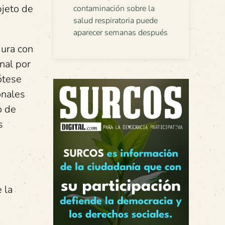
bjeto de
contaminación sobre la
salud respiratoria puede
aparecer semanas después
dura con
nal por
ótese
onales
o de
s
 la