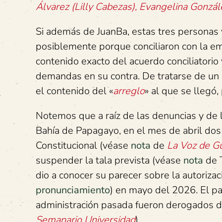
Álvarez (Lilly Cabezas), Evangelina González
Si además de JuanBa, estas tres personas 
posiblemente porque conciliaron con la em
contenido exacto del acuerdo conciliatorio 
demandas en su contra. De tratarse de un a
el contenido del «
arreglo
» al que se llegó,
Notemos que a raíz de las denuncias y de
Bahía de Papagayo, en el mes de abril dos 
Constitucional (véase
nota
de
La Voz de G
suspender la tala prevista (véase
nota
de T
dio a conocer su parecer sobre la autoriza
pronunciamiento
) en mayo del 2026. El pa
administración pasada fueron derogados 
Semanario Universidad
).