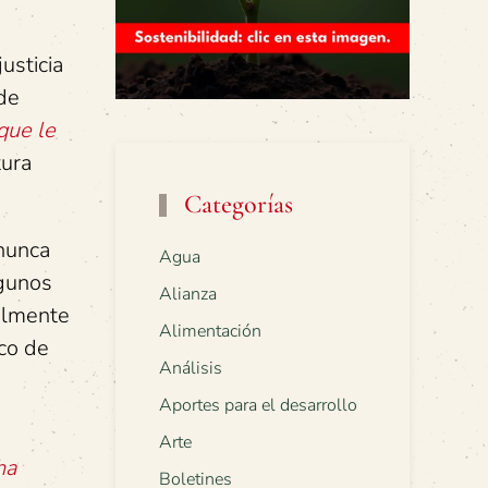
usticia
de
 que le
tura
Categorías
 nunca
Agua
lgunos
Alianza
almente
Alimentación
rco de
Análisis
Aportes para el desarrollo
Arte
ha
Boletines