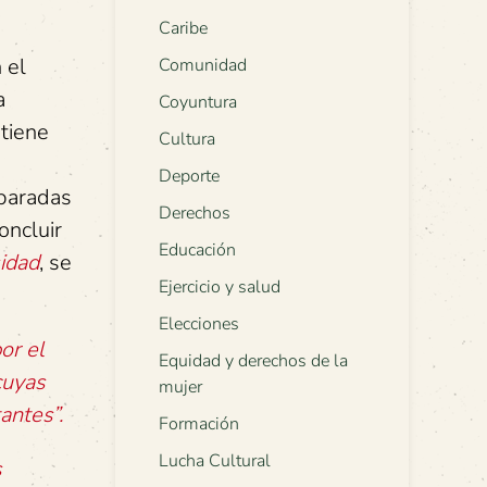
Caribe
 el
Comunidad
a
Coyuntura
tiene
Cultura
Deporte
eparadas
Derechos
oncluir
Educación
idad
, se
Ejercicio y salud
Elecciones
or el
Equidad y derechos de la
cuyas
mujer
antes”.
Formación
Lucha Cultural
s