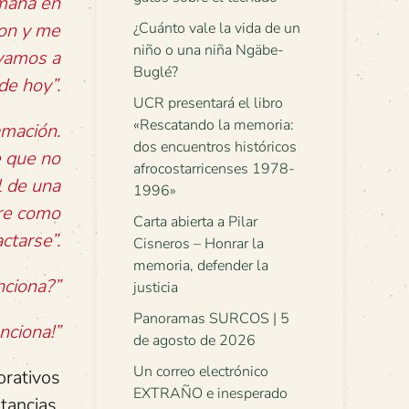
emana en
ron y me
¿Cuánto vale la vida de un
niño o una niña Ngäbe-
 vamos a
Buglé?
de hoy”.
UCR presentará el libro
«Rescatando la memoria:
amación.
dos encuentros históricos
e que no
afrocostarricenses 1978-
l de una
1996»
bre como
Carta abierta a Pilar
ctarse”.
Cisneros – Honrar la
memoria, defender la
nciona?”
justicia
Panoramas SURCOS | 5
nciona!”
de agosto de 2026
Un correo electrónico
orativos
EXTRAÑO e inesperado
tancias.