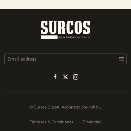
© Surcos Digital. Accionado por
Yohiful
.
Términos & Condiciones
|
Privacidad