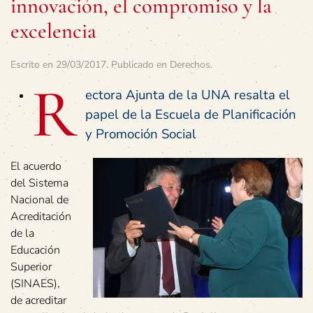
innovación, el compromiso y la
excelencia
Escrito en
29/03/2017
. Publicado en
Derechos
.
R
ectora Ajunta de la UNA resalta el
papel de la Escuela de Planificación
y Promoción Social
El acuerdo
del Sistema
Nacional de
Acreditación
de la
Educación
Superior
(SINAES),
de acreditar