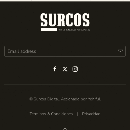
© Surcos Digital. Accionado por
Yohiful
.
Términos & Condiciones
|
Privacidad