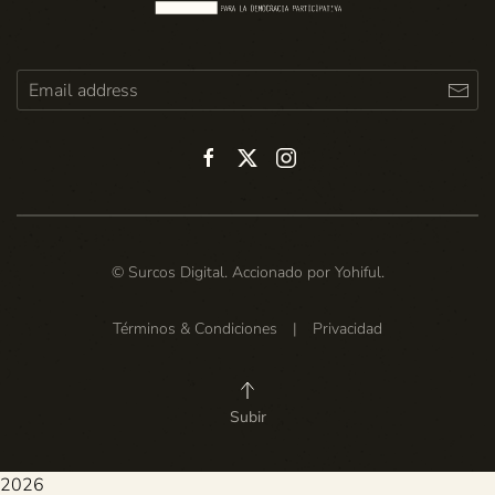
© Surcos Digital. Accionado por
Yohiful
.
Términos & Condiciones
|
Privacidad
Subir
2026