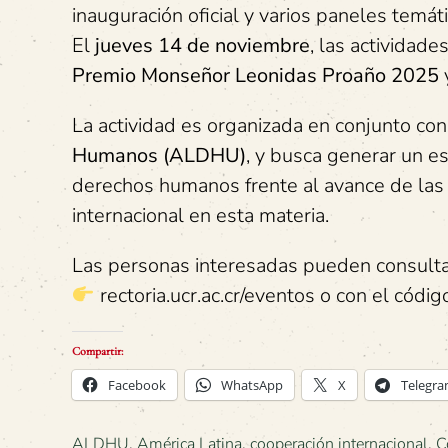
inauguración oficial y varios paneles temáti
El
jueves 14 de noviembre
, las actividad
Premio Monseñor Leonidas Proaño 2025
y
La actividad es organizada en conjunto con
Humanos (ALDHU)
, y busca generar un es
derechos humanos frente al avance de las e
internacional en esta materia.
Las personas interesadas pueden consultar 
rectoria.ucr.ac.cr/eventos o con el códi
Compartir:
Facebook
WhatsApp
X
Telegr
ALDHU
,
América Latina
,
cooperación internacional
,
C