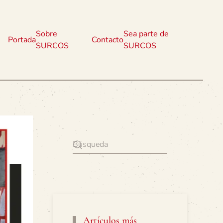
Sobre
Sea parte de
Portada
Contacto
SURCOS
SURCOS
Artículos más