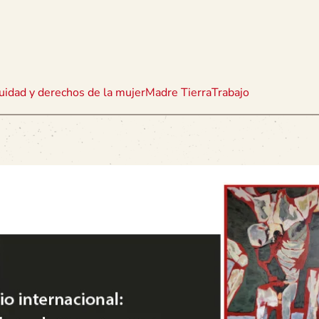
uidad y derechos de la mujer
Madre Tierra
Trabajo