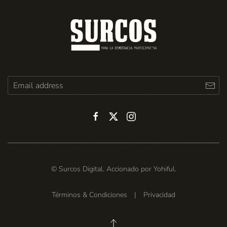
© Surcos Digital. Accionado por
Yohiful
.
Términos & Condiciones
|
Privacidad