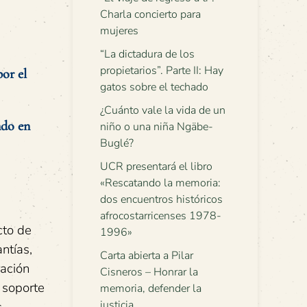
Charla concierto para
mujeres
“La dictadura de los
propietarios”. Parte II: Hay
por el
gatos sobre el techado
¿Cuánto vale la vida de un
ndo en
niño o una niña Ngäbe-
Buglé?
UCR presentará el libro
«Rescatando la memoria:
dos encuentros históricos
afrocostarricenses 1978-
cto de
1996»
ntías,
Carta abierta a Pilar
ración
Cisneros – Honrar la
 soporte
memoria, defender la
justicia
s