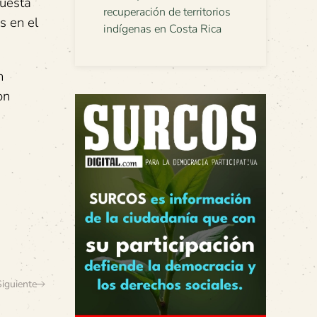
puesta
recuperación de territorios
s en el
indígenas en Costa Rica
n
on
Siguiente