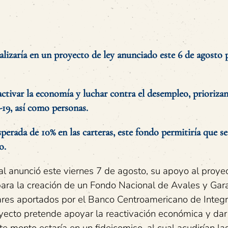
alizaría en un proyecto de ley anunciado este 6 de agosto 
activar la economía y luchar contra el desempleo, prioriza
19, así como personas.
perada de 10% en las carteras, este fondo permitiría que se
o.
l anunció este viernes 7 de agosto, su apoyo al proye
para la creación de un Fondo Nacional de Avales y Gara
ares aportados por el Banco Centroamericano de Integ
oyecto pretende apoyar la reactivación económica y dar
e monto estaría en un fideicomiso, al cual acudirían la