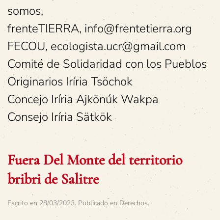
somos,
frenteTIERRA, info@frentetierra.org
FECOU, ecologista.ucr@gmail.com
Comité de Solidaridad con los Pueblos
Originarios Iríria Tsöchok
Concejo Iríria Ajkönúk Wakpa
Consejo Iríria Sätkök
Fuera Del Monte del territorio
bribri de Salitre
Escrito en
28/03/2023
. Publicado en
Derechos
.