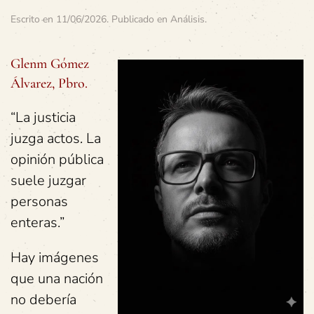
Escrito en
11/06/2026
. Publicado en
Análisis
.
Glenm Gómez
Álvarez, Pbro.
“La justicia
juzga actos. La
opinión pública
suele juzgar
personas
enteras.”
Hay imágenes
que una nación
no debería