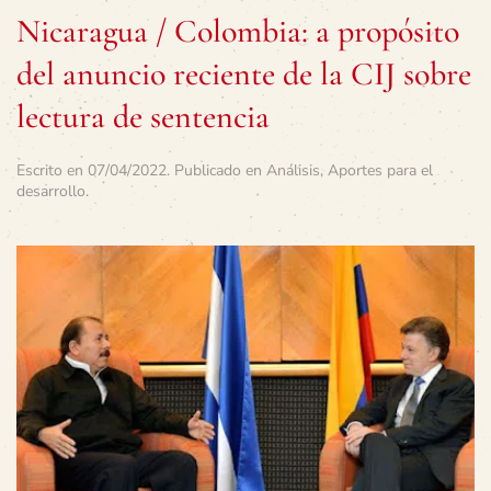
Nicaragua / Colombia: a propósito
del anuncio reciente de la CIJ sobre
lectura de sentencia
Escrito en
07/04/2022
. Publicado en
Análisis
,
Aportes para el
desarrollo
.