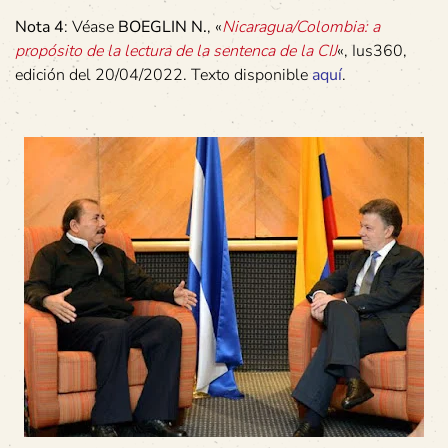
Nota 4
: Véase
BOEGLIN N.
, «
Nicaragua/Colombia: a
propósito de la lectura de la sentenca de la CIJ
«, Ius360,
edición del 20/04/2022. Texto disponible
aquí
.