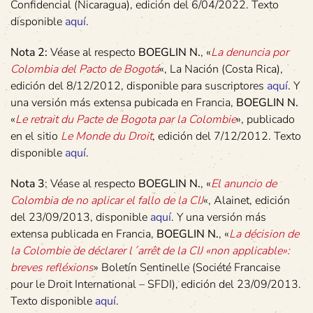
Confidencial (Nicaragua), edición del 6/04/2022. Texto
disponible
aquí
.
Nota 2:
Véase al respecto
BOEGLIN N.
, «
La denuncia por
Colombia del Pacto de Bogotá
«, La Nación (Costa Rica),
edición del 8/12/2012, disponible para suscriptores
aquí
. Y
una versión más extensa pubicada en Francia,
BOEGLIN N.
«
Le retrait du Pacte de Bogota par la Colombie
», publicado
en el sitio
Le Monde du Droit
, edición del 7/12/2012. Texto
disponible
aquí
.
Nota 3
: Véase al respecto
BOEGLIN N.
, «
El anuncio de
Colombia de no aplicar el fallo de la CIJ
«, Alainet, edición
del 23/09/2013, disponible
aquí
. Y una versión más
extensa publicada en Francia,
BOEGLIN N.
, «
La décision de
la Colombie de déclarer l´arrêt de la CIJ «non applicable»:
breves refléxions
» Boletín Sentinelle (Société Francaise
pour le Droit International – SFDI), edición del 23/09/2013.
Texto disponible
aquí
.