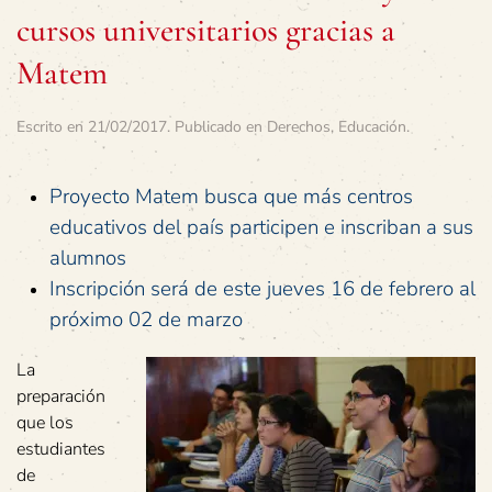
cursos universitarios gracias a
Matem
Escrito en
21/02/2017
. Publicado en
Derechos
,
Educación
.
Proyecto Matem busca que más centros
educativos del país participen e inscriban a sus
alumnos
Inscripción será de este jueves 16 de febrero al
próximo 02 de marzo
La
preparación
que los
estudiantes
de