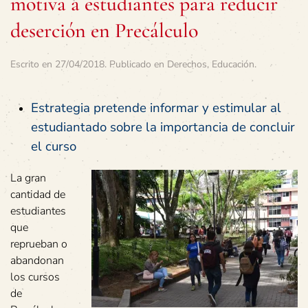
motiva a estudiantes para reducir
deserción en Precálculo
Escrito en
27/04/2018
. Publicado en
Derechos
,
Educación
.
Estrategia pretende informar y estimular al
estudiantado sobre la importancia de concluir
el curso
La gran
cantidad de
estudiantes
que
reprueban o
abandonan
los cursos
de