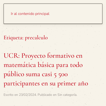
Portada
Temas
Ir al contenido principal
Etiqueta:
precalculo
UCR: Proyecto formativo en
matemática básica para todo
público suma casi 5 500
participantes en su primer año
Escrito en
23/02/2024
. Publicado en
Sin categoría
.