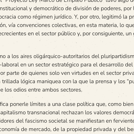
del “Proyecto Ley Marco de Empleo Público” tuvo algo d
nstitucional y democrático de división de poderes, por l
racia como régimen jurídico. Y, por otro, legitimó la 
ión, vía convenciones colectivas, en esta materia, lo qu
crecientes en el sector público y, por consiguiente, un 
 a los aires oligárquico-autoritarios del pluripartidis
laboral en un sector estratégico para el desarrollo del 
r parte de quienes solo ven virtudes en el sector priv
a trillada lógica maniquea con la que la prensa y los “pu
de los odios entre ambos sectores.
ica ponerle límites a una clase política que, como bien
capitalismo transnacional rechazan los valores democrá
ores del fascismo societal se manifiestan en fervient
economía de mercado, de la propiedad privada y del be