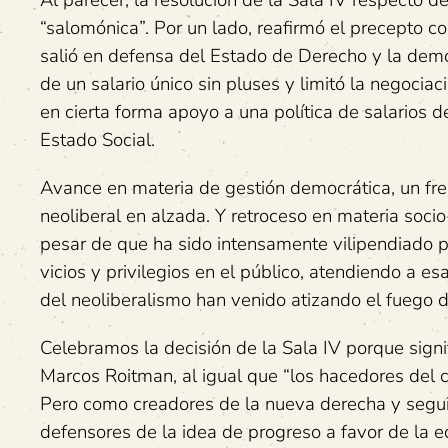
Al parecer, la resolución de la Sala IV respecto 
“salomónica”. Por un lado, reafirmó el precepto co
salió en defensa del Estado de Derecho y la democ
de un salario único sin pluses y limitó la negociac
en cierta forma apoyo a una política de salarios de
Estado Social.
Avance en materia de gestión democrática, un freno
neoliberal en alzada. Y retroceso en materia socio-
pesar de que ha sido intensamente vilipendiado po
vicios y privilegios en el público, atendiendo a es
del neoliberalismo han venido atizando el fuego 
Celebramos la decisión de la Sala IV porque signif
Marcos Roitman, al igual que “los hacedores del 
Pero como creadores de la nueva derecha y seguid
defensores de la idea de progreso a favor de la 