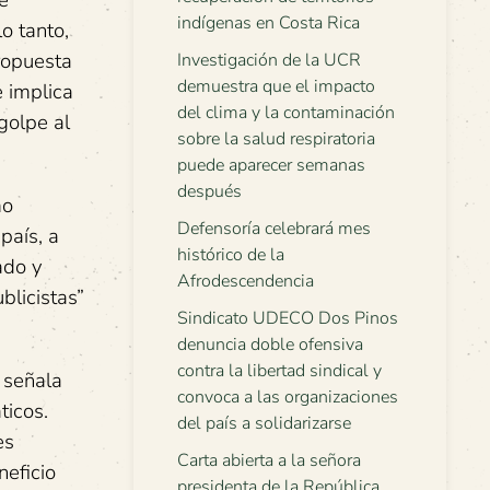
e
indígenas en Costa Rica
o tanto,
propuesta
Investigación de la UCR
demuestra que el impacto
e implica
del clima y la contaminación
golpe al
sobre la salud respiratoria
puede aparecer semanas
después
mo
Defensoría celebrará mes
país, a
histórico de la
ado y
Afrodescendencia
blicistas”
Sindicato UDECO Dos Pinos
denuncia doble ofensiva
contra la libertad sindical y
 señala
convoca a las organizaciones
ticos.
del país a solidarizarse
es
Carta abierta a la señora
neficio
presidenta de la República