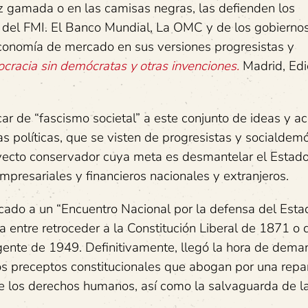
uz gamada o en las camisas negras, las defienden los
s del FMI. El Banco Mundial, La OMC y de los gobierno
economía de mercado en sus versiones progresistas y
racia sin demócratas y otras invenciones.
Madrid, Edi
icar de “fascismo societal” a este conjunto de ideas y a
s políticas, que se visten de progresistas y socialdemó
oyecto conservador cuya meta es desmantelar el Estado
mpresariales y financieros nacionales y extranjeros.
ocado a un “Encuentro Nacional por la defensa del Esta
da entre retroceder a la Constitución Liberal de 1871 o
gente de 1949. Definitivamente, llegó la hora de dema
s preceptos constitucionales que abogan por una repar
 de los derechos humanos, así como la salvaguarda de la