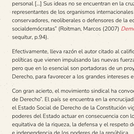
personal […] Sus ideas no se encuentran en la cr
representantes de los organismos internacionale
conservadores, neoliberales o defensores de la 
socialdemócratas” (Roitman, Marcos (2007)
Democ
sequitur, p.94).
Efectivamente, lleva razón el autor citado al calif
políticas que vienen impulsando las nuevas fuerza
pero que en lo esencial son portadoras de un pr
Derecho, para favorecer a los grandes intereses e
Con gran acierto, el movimiento sindical ha conv
de Derecho”. El país se encuentra en la encrucija
el Estado Social de Derecho de la Constitución vi
poderes del Estado actuar en consecuencia con lo
equitativa de la riqueza, la defensa y el respeto
e independencia de los poderes de la república.