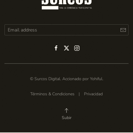
© Surcos Digital. Accionado por
Yohiful
.
Términos & Condiciones
|
Privacidad
Subir