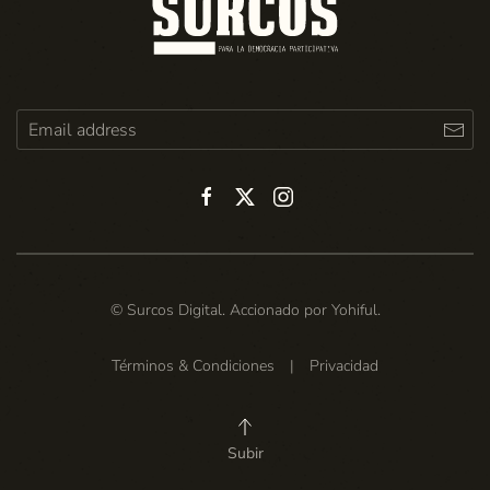
© Surcos Digital. Accionado por
Yohiful
.
Términos & Condiciones
|
Privacidad
Subir