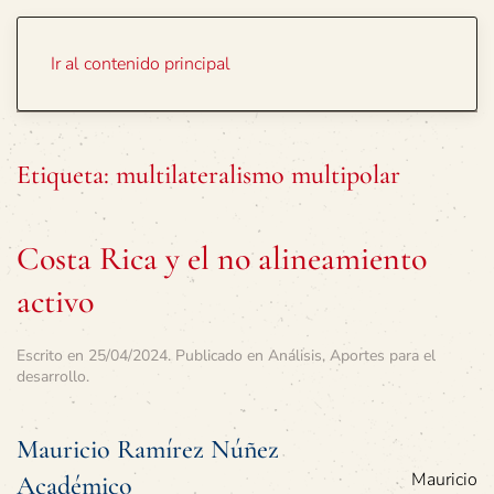
Portada
Temas
Ir al contenido principal
Etiqueta:
multilateralismo multipolar
Costa Rica y el no alineamiento
activo
Escrito en
25/04/2024
. Publicado en
Análisis
,
Aportes para el
desarrollo
.
Mauricio Ramírez Núñez
Mauricio
Académico