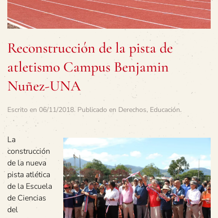
Reconstrucción de la pista de
atletismo Campus Benjamin
Nuñez-UNA
Escrito en
06/11/2018
. Publicado en
Derechos
,
Educación
.
La
construcción
de la nueva
pista atlética
de la Escuela
de Ciencias
del