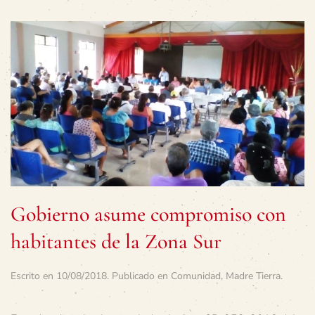
Gobierno asume compromiso con
habitantes de la Zona Sur
Escrito en
10/08/2018
. Publicado en
Comunidad
,
Madre Tierra
.